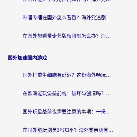
哔哩哔哩在国外怎么看番？海外党追剧看片的终极解决方案
在国外想看爱奇艺版权限制怎么办？海外华人必看的追剧自由指南
国外加速国内游戏
国外打重生细胞有延迟？这份海外畅玩国服游戏加速器终极指南请收好
在欧洲能玩堡垒前线：破坏与创造吗？海外党国服游戏不卡顿的秘密
国外玩星战前夜需要注意的事项：一份来自老玩家的网络生存指南
在国外能玩剑灵2吗知乎？海外党亲测有效的国服游戏加速指南