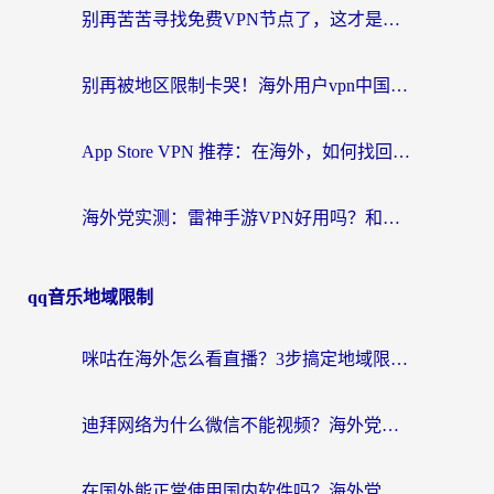
别再苦苦寻找免费VPN节点了，这才是海外访问国内资源的正确姿势
别再被地区限制卡哭！海外用户vpn中国下载全攻略，无缝刷剧办公社交
App Store VPN 推荐：在海外，如何找回那扇回家的“任意门”？
海外党实测：雷神手游VPN好用吗？和闪电VPN对比哪个回国效果更好？附小众工具深度测评
qq音乐地域限制
咪咕在海外怎么看直播？3步搞定地域限制，还能畅看腾讯视频与国内热剧
迪拜网络为什么微信不能视频？海外党必看的回国加速全攻略
在国外能正常使用国内软件吗？海外党亲测有效的无缝访问指南