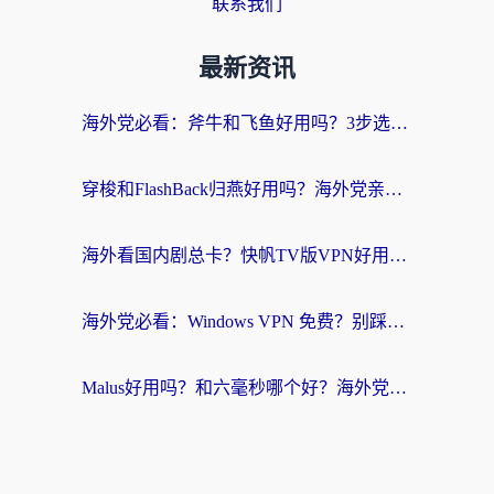
联系我们
最新资讯
海外党必看：斧牛和飞鱼好用吗？3步选对回国加速器，无缝刷剧玩国服
穿梭和FlashBack归燕好用吗？海外党亲测3款热门回国加速器，教你选对不踩坑
海外看国内剧总卡？快帆TV版VPN好用吗？和快滚VPN对比哪个回国效果更好？
海外党必看：Windows VPN 免费？别踩坑！教你选对好用的国内加速器无缝回国
Malus好用吗？和六毫秒哪个好？海外党选回国加速器的避坑指南