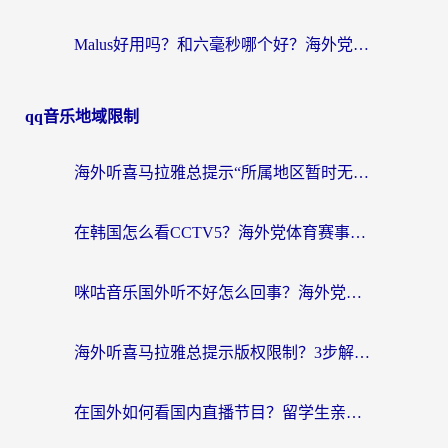
Malus好用吗？和六毫秒哪个好？海外党选回国加速器的避坑指南
qq音乐地域限制
海外听喜马拉雅总提示“所属地区暂时无版权”？这个限制解除方法亲测有效！
在韩国怎么看CCTV5？海外党体育赛事+中文解说观看终极指南
咪咕音乐国外听不好怎么回事？海外党听歌自由的终极解决方案来了
海外听喜马拉雅总提示版权限制？3步解决+2个音乐平台问题全攻略
在国外如何看国内直播节目？留学生亲测有效的追剧加速指南