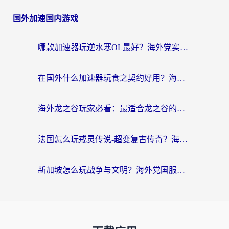
国外加速国内游戏
哪款加速器玩逆水寒OL最好？海外党实测后的终极选择指南
在国外什么加速器玩食之契约好用？海外党亲测有效的国服游戏加速指南
海外龙之谷玩家必看：最适合龙之谷的加速器，解决延迟卡顿还能畅玩幻书启示录和梦幻西游？
法国怎么玩戒灵传说-超变复古传奇？海外玩家国服游戏加速终极指南
新加坡怎么玩战争与文明？海外党国服游戏加速器终极避坑指南