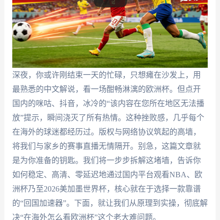
深夜，你或许刚结束一天的忙碌，只想瘫在沙发上，用
最熟悉的中文解说，看一场酣畅淋漓的欧洲杯。但点开
国内的咪咕、抖音，冰冷的“该内容在您所在地区无法播
放”提示，瞬间浇灭了所有热情。这种挫败感，几乎每个
在海外的球迷都经历过。版权与网络协议筑起的高墙，
将我们与家乡的赛事直播无情隔开。别急，这篇文章就
是为你准备的钥匙。我们将一步步拆解这堵墙，告诉你
如何稳定、高清、零延迟地通过国内平台观看NBA、欧
洲杯乃至2026美加墨世界杯，核心就在于选择一款靠谱
的“回国加速器”。下面，就让我们从原理到实操，彻底解
决“在海外怎么看欧洲杯”这个老大难问题。