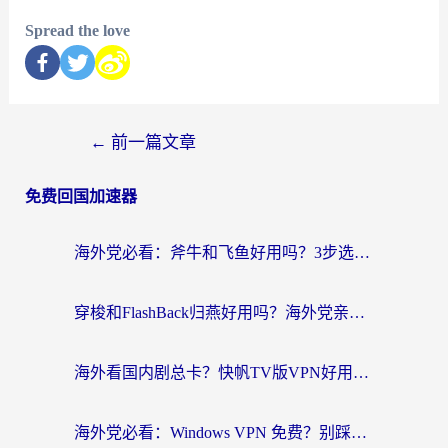
Spread the love
←
前一篇文章
免费回国加速器
海外党必看：斧牛和飞鱼好用吗？3步选对回国加速器，无缝刷剧玩国服
穿梭和FlashBack归燕好用吗？海外党亲测3款热门回国加速器，教你选对不踩坑
海外看国内剧总卡？快帆TV版VPN好用吗？和快滚VPN对比哪个回国效果更好？
海外党必看：Windows VPN 免费？别踩坑！教你选对好用的国内加速器无缝回国