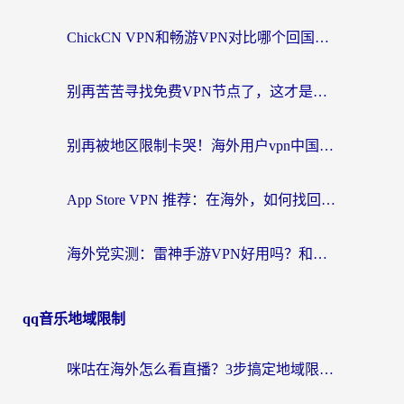
ChickCN VPN和畅游VPN对比哪个回国效果更好？海外党必看的回国加速器选择指南
别再苦苦寻找免费VPN节点了，这才是海外访问国内资源的正确姿势
别再被地区限制卡哭！海外用户vpn中国下载全攻略，无缝刷剧办公社交
App Store VPN 推荐：在海外，如何找回那扇回家的“任意门”？
海外党实测：雷神手游VPN好用吗？和闪电VPN对比哪个回国效果更好？附小众工具深度测评
qq音乐地域限制
咪咕在海外怎么看直播？3步搞定地域限制，还能畅看腾讯视频与国内热剧