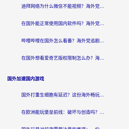
迪拜网络为什么微信不能视频？海外党必看的回国加速全攻略
在国外能正常使用国内软件吗？海外党亲测有效的无缝访问指南
哔哩哔哩在国外怎么看番？海外党追剧看片的终极解决方案
在国外想看爱奇艺版权限制怎么办？海外华人必看的追剧自由指南
国外加速国内游戏
国外打重生细胞有延迟？这份海外畅玩国服游戏加速器终极指南请收好
在欧洲能玩堡垒前线：破坏与创造吗？海外党国服游戏不卡顿的秘密