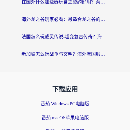
在国外什么加速器玩食之契约好用？海外党亲测有效的国服游戏加速指南
海外龙之谷玩家必看：最适合龙之谷的加速器，解决延迟卡顿还能畅玩幻书启示录和梦幻西游？
法国怎么玩戒灵传说-超变复古传奇？海外玩家国服游戏加速终极指南
新加坡怎么玩战争与文明？海外党国服游戏加速器终极避坑指南
下载应用
番茄 Windows PC电脑版
番茄 macOS苹果电脑版