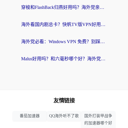
穿梭和FlashBack归燕好用吗？海外党亲测3款热门回国加速器，教你选对不踩坑
海外看国内剧总卡？快帆TV版VPN好用吗？和快滚VPN对比哪个回国效果更好？
海外党必看：Windows VPN 免费？别踩坑！教你选对好用的国内加速器无缝回国
Malus好用吗？和六毫秒哪个好？海外党选回国加速器的避坑指南
友情链接
番茄加速器
QQ海外听不了歌
国外打装甲战争
的加速器哪个好