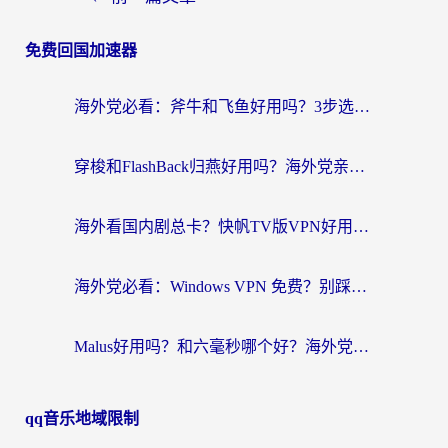
免费回国加速器
海外党必看：斧牛和飞鱼好用吗？3步选对回国加速器，无缝刷剧玩国服
穿梭和FlashBack归燕好用吗？海外党亲测3款热门回国加速器，教你选对不踩坑
海外看国内剧总卡？快帆TV版VPN好用吗？和快滚VPN对比哪个回国效果更好？
海外党必看：Windows VPN 免费？别踩坑！教你选对好用的国内加速器无缝回国
Malus好用吗？和六毫秒哪个好？海外党选回国加速器的避坑指南
qq音乐地域限制