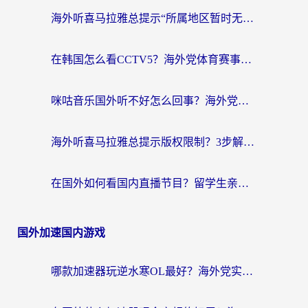
海外听喜马拉雅总提示“所属地区暂时无版权”？这个限制解除方法亲测有效！
在韩国怎么看CCTV5？海外党体育赛事+中文解说观看终极指南
咪咕音乐国外听不好怎么回事？海外党听歌自由的终极解决方案来了
海外听喜马拉雅总提示版权限制？3步解决+2个音乐平台问题全攻略
在国外如何看国内直播节目？留学生亲测有效的追剧加速指南
国外加速国内游戏
哪款加速器玩逆水寒OL最好？海外党实测后的终极选择指南