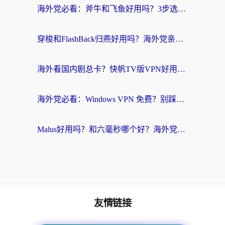
海外党必看：斧牛和飞鱼好用吗？3步选对回国加速器，无缝刷剧玩国服
穿梭和FlashBack归燕好用吗？海外党亲测3款热门回国加速器，教你选对不踩坑
海外看国内剧总卡？快帆TV版VPN好用吗？和快滚VPN对比哪个回国效果更好？
海外党必看：Windows VPN 免费？别踩坑！教你选对好用的国内加速器无缝回国
Malus好用吗？和六毫秒哪个好？海外党选回国加速器的避坑指南
友情链接