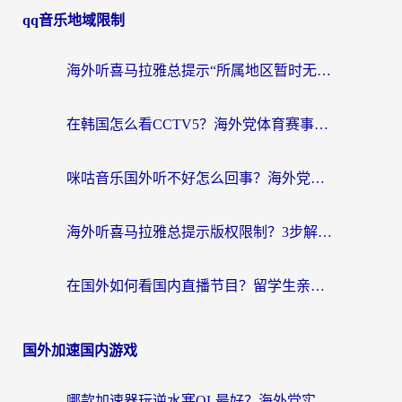
qq音乐地域限制
海外听喜马拉雅总提示“所属地区暂时无版权”？这个限制解除方法亲测有效！
在韩国怎么看CCTV5？海外党体育赛事+中文解说观看终极指南
咪咕音乐国外听不好怎么回事？海外党听歌自由的终极解决方案来了
海外听喜马拉雅总提示版权限制？3步解决+2个音乐平台问题全攻略
在国外如何看国内直播节目？留学生亲测有效的追剧加速指南
国外加速国内游戏
哪款加速器玩逆水寒OL最好？海外党实测后的终极选择指南