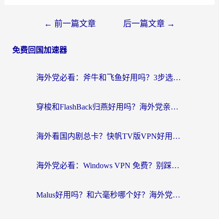
←
前一篇文章
后一篇文章
→
免费回国加速器
海外党必看：斧牛和飞鱼好用吗？3步选对回国加速器，无缝刷剧玩国服
穿梭和FlashBack归燕好用吗？海外党亲测3款热门回国加速器，教你选对不踩坑
海外看国内剧总卡？快帆TV版VPN好用吗？和快滚VPN对比哪个回国效果更好？
海外党必看：Windows VPN 免费？别踩坑！教你选对好用的国内加速器无缝回国
Malus好用吗？和六毫秒哪个好？海外党选回国加速器的避坑指南