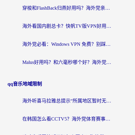
穿梭和FlashBack归燕好用吗？海外党亲测3款热门回国加速器，教你选对不踩坑
海外看国内剧总卡？快帆TV版VPN好用吗？和快滚VPN对比哪个回国效果更好？
海外党必看：Windows VPN 免费？别踩坑！教你选对好用的国内加速器无缝回国
Malus好用吗？和六毫秒哪个好？海外党选回国加速器的避坑指南
qq音乐地域限制
海外听喜马拉雅总提示“所属地区暂时无版权”？这个限制解除方法亲测有效！
在韩国怎么看CCTV5？海外党体育赛事+中文解说观看终极指南