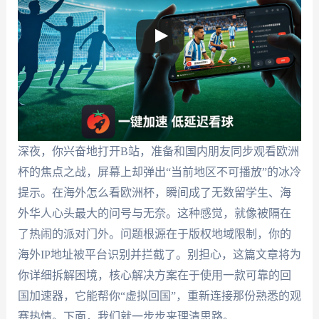
深夜，你兴奋地打开B站，准备和国内朋友同步观看欧洲
杯的焦点之战，屏幕上却弹出“当前地区不可播放”的冰冷
提示。在海外怎么看欧洲杯，瞬间成了无数留学生、海
外华人心头最大的问号与无奈。这种感觉，就像被隔在
了热闹的派对门外。问题根源在于版权地域限制，你的
海外IP地址被平台识别并拦截了。别担心，这篇文章将为
你详细拆解困境，核心解决方案在于使用一款可靠的回
国加速器，它能帮你“虚拟回国”，重新连接那份熟悉的观
赛热情。下面，我们就一步步来理清思路。