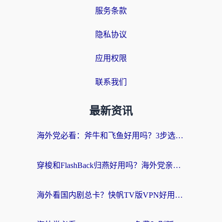
服务条款
隐私协议
应用权限
联系我们
最新资讯
海外党必看：斧牛和飞鱼好用吗？3步选对回国加速器，无缝刷剧玩国服
穿梭和FlashBack归燕好用吗？海外党亲测3款热门回国加速器，教你选对不踩坑
海外看国内剧总卡？快帆TV版VPN好用吗？和快滚VPN对比哪个回国效果更好？