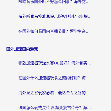
咪咕音乐国外听不好怎么回事？海外党听歌自由的终极解决方案来了
海外听喜马拉雅总提示版权限制？3步解决+2个音乐平台问题全攻略
在国外如何看国内直播节目？留学生亲测有效的追剧加速指南
国外加速国内游戏
哪款加速器玩逆水寒OL最好？海外党实测后的终极选择指南
在国外什么加速器玩食之契约好用？海外党亲测有效的国服游戏加速指南
海外龙之谷玩家必看：最适合龙之谷的加速器，解决延迟卡顿还能畅玩幻书启示录和梦幻西游？
法国怎么玩戒灵传说-超变复古传奇？海外玩家国服游戏加速终极指南