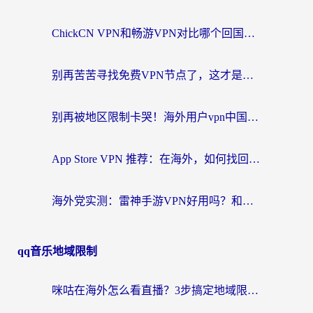
ChickCN VPN和畅游VPN对比哪个回国效果更好？海外党必看的回国加速器选择指南
别再苦苦寻找免费VPN节点了，这才是海外访问国内资源的正确姿势
别再被地区限制卡哭！海外用户vpn中国下载全攻略，无缝刷剧办公社交
App Store VPN 推荐：在海外，如何找回那扇回家的“任意门”？
海外党实测：雷神手游VPN好用吗？和闪电VPN对比哪个回国效果更好？附小众工具深度测评
qq音乐地域限制
咪咕在海外怎么看直播？3步搞定地域限制，还能畅看腾讯视频与国内热剧