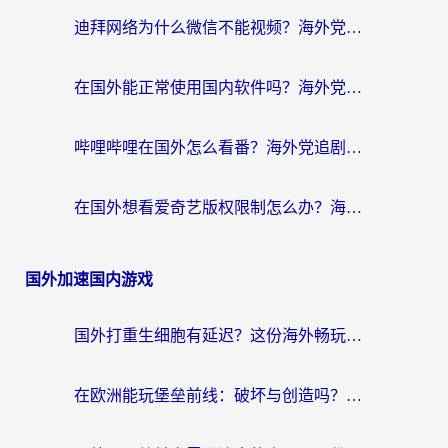
迪拜网络为什么微信不能视频？海外党必看的回国加速全攻略
在国外能正常使用国内软件吗？海外党亲测有效的无缝访问指南
哔哩哔哩在国外怎么看番？海外党追剧看片的终极解决方案
在国外想看爱奇艺版权限制怎么办？海外华人必看的追剧自由指南
国外加速国内游戏
国外打重生细胞有延迟？这份海外畅玩国服游戏加速器终极指南请收好
在欧洲能玩堡垒前线：破坏与创造吗？海外党国服游戏不卡顿的秘密