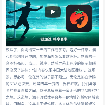
夜深了，你刚结束一天的工作或学习，泡好一杯茶，满
心期待地打开电脑，想在海外怎么看欧洲杯。熟悉的平
台图标亮起，点击，缓冲，然后屏幕上冰冷的提示却瞬
间浇灭了热情：“该内容仅限中国大陆地区播放”。这场
景，想必每一位在外的游子都不陌生。无论是热血沸腾
的NBA总决赛，还是四年一度的世界杯狂欢，我们与家
乡的赛事直播之间，似乎总横亘着一道无形的“地域限制”
之墙。这道墙，源于流媒体平台基于IP地址的版权区域管
控。但别急，这并非无解难题。本文将为你清晰拆解这