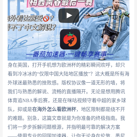
身在英国，打开手机想为欧洲杯的精彩瞬间欢呼，却只
看到冷冰冰的“仅限中国大陆地区播放”？这大概是所有海
外球迷最熟悉的挫败感。版权协议像一道无形的墙，将
我们与熟悉的解说、流畅的直播隔开。无论是想用腾讯
体育追NBA季后赛，还是在咪咕视频守着中超的家乡球
队，抑或是
在海外怎么看欧洲杯
，地区限制都是绕不开
的难题。别急，这篇文章就是为你准备的终极指南。我
们将一步步拆解问题根源，并指明最可靠的解决方案
——使用专业的回国加速器，让你无论身在伦敦、悉尼