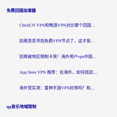
免费回国加速器
ChickCN VPN和畅游VPN对比哪个回国效果更好？海外党必看的回国加速器选择指南
别再苦苦寻找免费VPN节点了，这才是海外访问国内资源的正确姿势
别再被地区限制卡哭！海外用户vpn中国下载全攻略，无缝刷剧办公社交
App Store VPN 推荐：在海外，如何找回那扇回家的“任意门”？
海外党实测：雷神手游VPN好用吗？和闪电VPN对比哪个回国效果更好？附小众工具深度测评
qq音乐地域限制