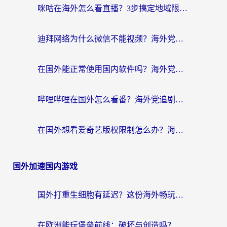
咪咕在海外怎么看直播？3步搞定地域限制，还能畅看腾讯视频与国内热剧
迪拜网络为什么微信不能视频？海外党必看的回国加速全攻略
在国外能正常使用国内软件吗？海外党亲测有效的无缝访问指南
哔哩哔哩在国外怎么看番？海外党追剧看片的终极解决方案
在国外想看爱奇艺版权限制怎么办？海外华人必看的追剧自由指南
国外加速国内游戏
国外打重生细胞有延迟？这份海外畅玩国服游戏加速器终极指南请收好
在欧洲能玩堡垒前线：破坏与创造吗？海外党国服游戏不卡顿的秘密