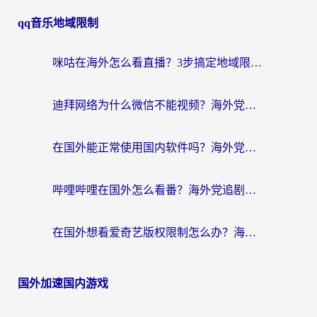
qq音乐地域限制
咪咕在海外怎么看直播？3步搞定地域限制，还能畅看腾讯视频与国内热剧
迪拜网络为什么微信不能视频？海外党必看的回国加速全攻略
在国外能正常使用国内软件吗？海外党亲测有效的无缝访问指南
哔哩哔哩在国外怎么看番？海外党追剧看片的终极解决方案
在国外想看爱奇艺版权限制怎么办？海外华人必看的追剧自由指南
国外加速国内游戏