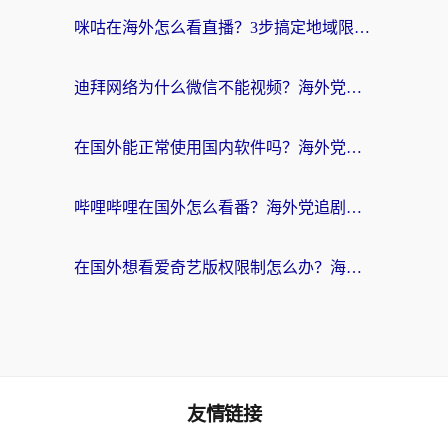
咪咕在海外怎么看直播？3步搞定地域限制，还能畅看腾讯视频与国内热剧
迪拜网络为什么微信不能视频？海外党必看的回国加速全攻略
在国外能正常使用国内软件吗？海外党亲测有效的无缝访问指南
哔哩哔哩在国外怎么看番？海外党追剧看片的终极解决方案
在国外想看爱奇艺版权限制怎么办？海外华人必看的追剧自由指南
友情链接