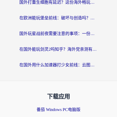
国外打重生细胞有延迟？这份海外畅玩国服游戏加速器终极指南请收好
在欧洲能玩堡垒前线：破坏与创造吗？海外党国服游戏不卡顿的秘密
国外玩星战前夜需要注意的事项：一份来自老玩家的网络生存指南
在国外能玩剑灵2吗知乎？海外党亲测有效的国服游戏加速指南
在国外用什么加速器打少女前线：云图计划不卡？一个老玩家的掏心分享
下载应用
番茄 Windows PC电脑版