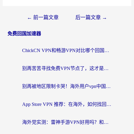
←
前一篇文章
后一篇文章
→
免费回国加速器
ChickCN VPN和畅游VPN对比哪个回国效果更好？海外党必看的回国加速器选择指南
别再苦苦寻找免费VPN节点了，这才是海外访问国内资源的正确姿势
别再被地区限制卡哭！海外用户vpn中国下载全攻略，无缝刷剧办公社交
App Store VPN 推荐：在海外，如何找回那扇回家的“任意门”？
海外党实测：雷神手游VPN好用吗？和闪电VPN对比哪个回国效果更好？附小众工具深度测评