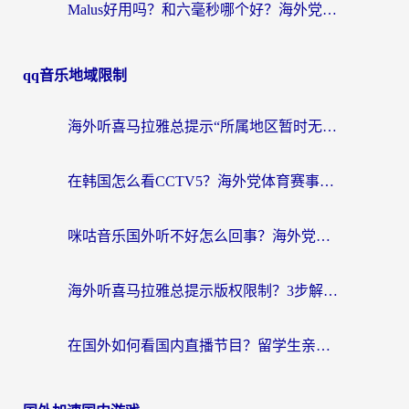
Malus好用吗？和六毫秒哪个好？海外党选回国加速器的避坑指南
qq音乐地域限制
海外听喜马拉雅总提示“所属地区暂时无版权”？这个限制解除方法亲测有效！
在韩国怎么看CCTV5？海外党体育赛事+中文解说观看终极指南
咪咕音乐国外听不好怎么回事？海外党听歌自由的终极解决方案来了
海外听喜马拉雅总提示版权限制？3步解决+2个音乐平台问题全攻略
在国外如何看国内直播节目？留学生亲测有效的追剧加速指南