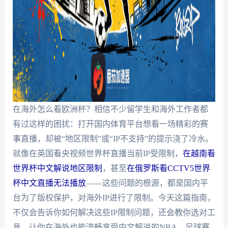
在海外怎么看欧洲杯？相信不少留学生和海外工作者都
有过这样的困扰：打开国内体育平台想看一场精彩的赛
事直播，却被“地区限制”或“IP不支持”的提示浇了冷水。
就像在英国看央视频世界杯直播当前IP受限制，
在越南看
世界杯中文解说地区限制
，甚至
在俄罗斯看CCTV5世界
杯中文直播无法播放
——这些问题的根源，都是国内平
台为了版权保护，对海外IP进行了限制。今天这篇指南，
不仅会告诉你如何解决这些IP限制问题，还会教你选对工
具，让你在海外也能流畅享受中文解说的NBA、足球赛