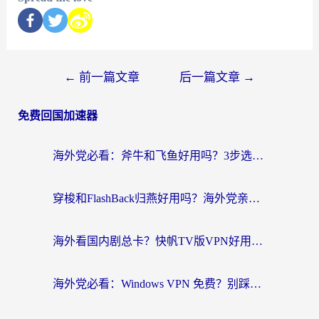
←
前一篇文章
后一篇文章
→
免费回国加速器
海外党必看：斧牛和飞鱼好用吗？3步选对回国加速器，无缝刷剧玩国服
穿梭和FlashBack归燕好用吗？海外党亲测3款热门回国加速器，教你选对不踩坑
海外看国内剧总卡？快帆TV版VPN好用吗？和快滚VPN对比哪个回国效果更好？
海外党必看：Windows VPN 免费？别踩坑！教你选对好用的国内加速器无缝回国