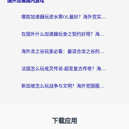
国外加速国内游戏
哪款加速器玩逆水寒OL最好？海外党实测后的终极选择指南
在国外什么加速器玩食之契约好用？海外党亲测有效的国服游戏加速指南
海外龙之谷玩家必看：最适合龙之谷的加速器，解决延迟卡顿还能畅玩幻书启示录和梦幻西游？
法国怎么玩戒灵传说-超变复古传奇？海外玩家国服游戏加速终极指南
新加坡怎么玩战争与文明？海外党国服游戏加速器终极避坑指南
下载应用