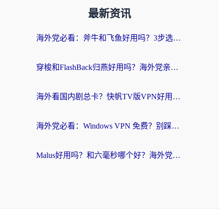
最新资讯
海外党必看：斧牛和飞鱼好用吗？3步选对回国加速器，无缝刷剧玩国服
穿梭和FlashBack归燕好用吗？海外党亲测3款热门回国加速器，教你选对不踩坑
海外看国内剧总卡？快帆TV版VPN好用吗？和快滚VPN对比哪个回国效果更好？
海外党必看：Windows VPN 免费？别踩坑！教你选对好用的国内加速器无缝回国
Malus好用吗？和六毫秒哪个好？海外党选回国加速器的避坑指南