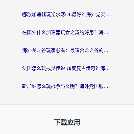
哪款加速器玩逆水寒OL最好？海外党实测后的终极选择指南
在国外什么加速器玩食之契约好用？海外党亲测有效的国服游戏加速指南
海外龙之谷玩家必看：最适合龙之谷的加速器，解决延迟卡顿还能畅玩幻书启示录和梦幻西游？
法国怎么玩戒灵传说-超变复古传奇？海外玩家国服游戏加速终极指南
新加坡怎么玩战争与文明？海外党国服游戏加速器终极避坑指南
下载应用