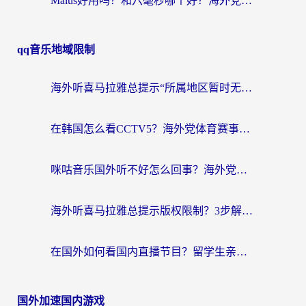
Malus好用吗？和六毫秒哪个好？海外党选回国加速器的避坑指南
qq音乐地域限制
海外听喜马拉雅总提示“所属地区暂时无版权”？这个限制解除方法亲测有效！
在韩国怎么看CCTV5？海外党体育赛事+中文解说观看终极指南
咪咕音乐国外听不好怎么回事？海外党听歌自由的终极解决方案来了
海外听喜马拉雅总提示版权限制？3步解决+2个音乐平台问题全攻略
在国外如何看国内直播节目？留学生亲测有效的追剧加速指南
国外加速国内游戏