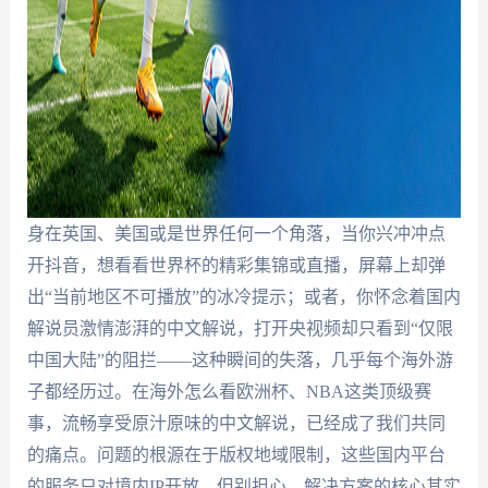
身在英国、美国或是世界任何一个角落，当你兴冲冲点
开抖音，想看看世界杯的精彩集锦或直播，屏幕上却弹
出“当前地区不可播放”的冰冷提示；或者，你怀念着国内
解说员激情澎湃的中文解说，打开央视频却只看到“仅限
中国大陆”的阻拦——这种瞬间的失落，几乎每个海外游
子都经历过。在海外怎么看欧洲杯、NBA这类顶级赛
事，流畅享受原汁原味的中文解说，已经成了我们共同
的痛点。问题的根源在于版权地域限制，这些国内平台
的服务只对境内IP开放。但别担心，解决方案的核心其实