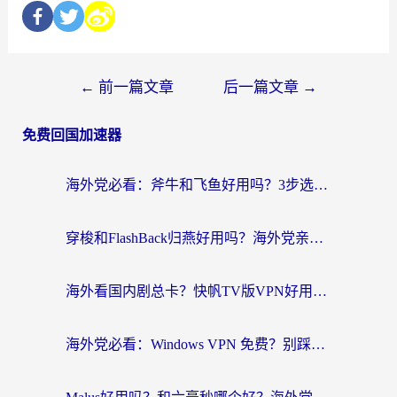
←
前一篇文章
后一篇文章
→
免费回国加速器
海外党必看：斧牛和飞鱼好用吗？3步选对回国加速器，无缝刷剧玩国服
穿梭和FlashBack归燕好用吗？海外党亲测3款热门回国加速器，教你选对不踩坑
海外看国内剧总卡？快帆TV版VPN好用吗？和快滚VPN对比哪个回国效果更好？
海外党必看：Windows VPN 免费？别踩坑！教你选对好用的国内加速器无缝回国