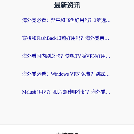
最新资讯
海外党必看：斧牛和飞鱼好用吗？3步选对回国加速器，无缝刷剧玩国服
穿梭和FlashBack归燕好用吗？海外党亲测3款热门回国加速器，教你选对不踩坑
海外看国内剧总卡？快帆TV版VPN好用吗？和快滚VPN对比哪个回国效果更好？
海外党必看：Windows VPN 免费？别踩坑！教你选对好用的国内加速器无缝回国
Malus好用吗？和六毫秒哪个好？海外党选回国加速器的避坑指南