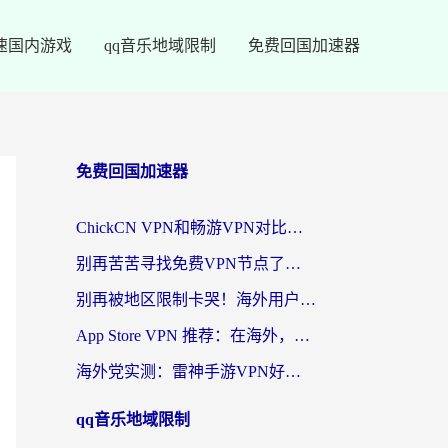
速国内游戏
qq音乐地域限制
免费回国加速器
免费回国加速器
ChickCN VPN和畅游VPN对比哪个回国效果更好？海外党必看的回国加速器选择指南
别再苦苦寻找免费VPN节点了，这才是海外访问国内资源的正确姿势
别再被地区限制卡哭！海外用户vpn中国下载全攻略，无缝刷剧办公社交
App Store VPN 推荐：在海外，如何找回那扇回家的“任意门”？
海外党实测：雷神手游VPN好用吗？和闪电VPN对比哪个回国效果更好？附小众工具深度测评
qq音乐地域限制