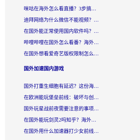
咪咕在海外怎么看直播？3步搞定地域限制，还能畅看腾讯视频与国内热剧
迪拜网络为什么微信不能视频？海外党必看的回国加速全攻略
在国外能正常使用国内软件吗？海外党亲测有效的无缝访问指南
哔哩哔哩在国外怎么看番？海外党追剧看片的终极解决方案
在国外想看爱奇艺版权限制怎么办？海外华人必看的追剧自由指南
国外加速国内游戏
国外打重生细胞有延迟？这份海外畅玩国服游戏加速器终极指南请收好
在欧洲能玩堡垒前线：破坏与创造吗？海外党国服游戏不卡顿的秘密
国外玩星战前夜需要注意的事项：一份来自老玩家的网络生存指南
在国外能玩剑灵2吗知乎？海外党亲测有效的国服游戏加速指南
在国外用什么加速器打少女前线：云图计划不卡？一个老玩家的掏心分享