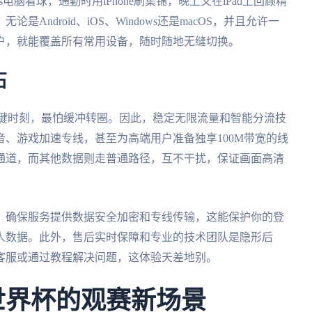
电脑看球，通勤时用iPhone刷集锦，晚上又在iPad上回顾精
ndroid、iOS、Windows还是macOS，并且允许一
户，就能覆盖所有常用设备，随时随地无缝切换。
石
关键时刻，最怕缓冲转圈。因此，稳定无限流量和智能分流技
、游戏加速专线，甚至为高端用户准备独享100M带宽的线
通道，而其他数据则走普通路径，互不干扰，保证画面高清
。确保服务提供数据安全加密和专线传输，这能保护你的登
人数据。此外，售后实时保障和专业的技术团队是隐形后
客服或通过教程解决问题，这体验天差地别。
墨世界杯的观赛新场景