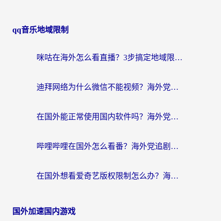
qq音乐地域限制
咪咕在海外怎么看直播？3步搞定地域限制，还能畅看腾讯视频与国内热剧
迪拜网络为什么微信不能视频？海外党必看的回国加速全攻略
在国外能正常使用国内软件吗？海外党亲测有效的无缝访问指南
哔哩哔哩在国外怎么看番？海外党追剧看片的终极解决方案
在国外想看爱奇艺版权限制怎么办？海外华人必看的追剧自由指南
国外加速国内游戏