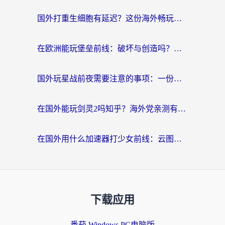
国外打重生细胞有延迟？这份海外畅玩国服游戏加速器终极指南请收好
在欧洲能玩堡垒前线：破坏与创造吗？海外党国服游戏不卡顿的秘密
国外玩星战前夜需要注意的事项：一份来自老玩家的网络生存指南
在国外能玩剑灵2吗知乎？海外党亲测有效的国服游戏加速指南
在国外用什么加速器打少女前线：云图计划不卡？一个老玩家的掏心分享
下载应用
番茄 Windows PC电脑版