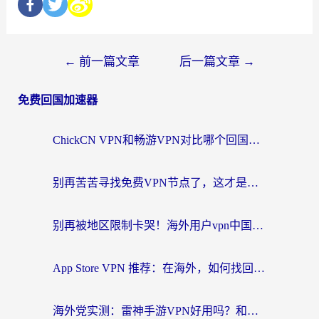
←
前一篇文章
后一篇文章
→
免费回国加速器
ChickCN VPN和畅游VPN对比哪个回国效果更好？海外党必看的回国加速器选择指南
别再苦苦寻找免费VPN节点了，这才是海外访问国内资源的正确姿势
别再被地区限制卡哭！海外用户vpn中国下载全攻略，无缝刷剧办公社交
App Store VPN 推荐：在海外，如何找回那扇回家的“任意门”？
海外党实测：雷神手游VPN好用吗？和闪电VPN对比哪个回国效果更好？附小众工具深度测评