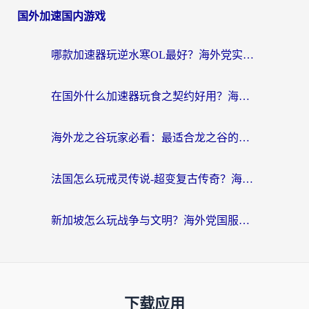
国外加速国内游戏
哪款加速器玩逆水寒OL最好？海外党实测后的终极选择指南
在国外什么加速器玩食之契约好用？海外党亲测有效的国服游戏加速指南
海外龙之谷玩家必看：最适合龙之谷的加速器，解决延迟卡顿还能畅玩幻书启示录和梦幻西游？
法国怎么玩戒灵传说-超变复古传奇？海外玩家国服游戏加速终极指南
新加坡怎么玩战争与文明？海外党国服游戏加速器终极避坑指南
下载应用