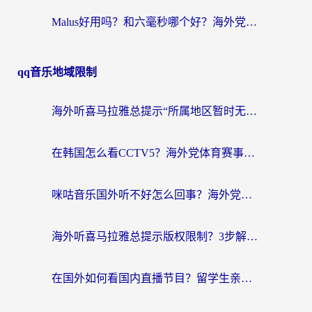
Malus好用吗？和六毫秒哪个好？海外党选回国加速器的避坑指南
qq音乐地域限制
海外听喜马拉雅总提示“所属地区暂时无版权”？这个限制解除方法亲测有效！
在韩国怎么看CCTV5？海外党体育赛事+中文解说观看终极指南
咪咕音乐国外听不好怎么回事？海外党听歌自由的终极解决方案来了
海外听喜马拉雅总提示版权限制？3步解决+2个音乐平台问题全攻略
在国外如何看国内直播节目？留学生亲测有效的追剧加速指南