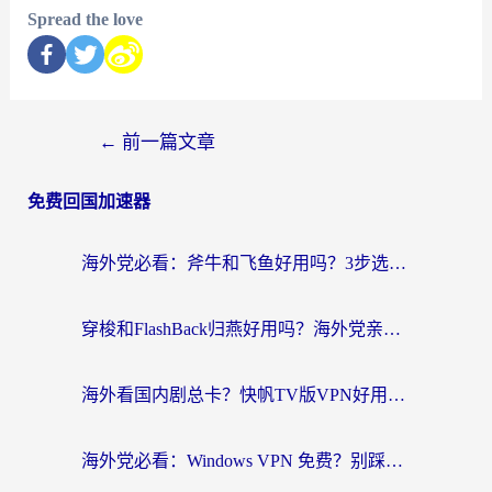
Spread the love
←
前一篇文章
免费回国加速器
海外党必看：斧牛和飞鱼好用吗？3步选对回国加速器，无缝刷剧玩国服
穿梭和FlashBack归燕好用吗？海外党亲测3款热门回国加速器，教你选对不踩坑
海外看国内剧总卡？快帆TV版VPN好用吗？和快滚VPN对比哪个回国效果更好？
海外党必看：Windows VPN 免费？别踩坑！教你选对好用的国内加速器无缝回国