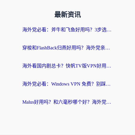
最新资讯
海外党必看：斧牛和飞鱼好用吗？3步选对回国加速器，无缝刷剧玩国服
穿梭和FlashBack归燕好用吗？海外党亲测3款热门回国加速器，教你选对不踩坑
海外看国内剧总卡？快帆TV版VPN好用吗？和快滚VPN对比哪个回国效果更好？
海外党必看：Windows VPN 免费？别踩坑！教你选对好用的国内加速器无缝回国
Malus好用吗？和六毫秒哪个好？海外党选回国加速器的避坑指南