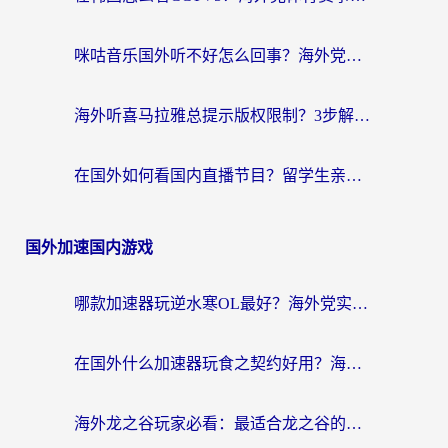
咪咕音乐国外听不好怎么回事？海外党听歌自由的终极解决方案来了
海外听喜马拉雅总提示版权限制？3步解决+2个音乐平台问题全攻略
在国外如何看国内直播节目？留学生亲测有效的追剧加速指南
国外加速国内游戏
哪款加速器玩逆水寒OL最好？海外党实测后的终极选择指南
在国外什么加速器玩食之契约好用？海外党亲测有效的国服游戏加速指南
海外龙之谷玩家必看：最适合龙之谷的加速器，解决延迟卡顿还能畅玩幻书启示录和梦幻西游？