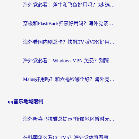
海外党必看：斧牛和飞鱼好用吗？3步选对回国加速器，无缝刷剧玩国服
穿梭和FlashBack归燕好用吗？海外党亲测3款热门回国加速器，教你选对不踩坑
海外看国内剧总卡？快帆TV版VPN好用吗？和快滚VPN对比哪个回国效果更好？
海外党必看：Windows VPN 免费？别踩坑！教你选对好用的国内加速器无缝回国
Malus好用吗？和六毫秒哪个好？海外党选回国加速器的避坑指南
qq音乐地域限制
海外听喜马拉雅总提示“所属地区暂时无版权”？这个限制解除方法亲测有效！
在韩国怎么看CCTV5？海外党体育赛事+中文解说观看终极指南