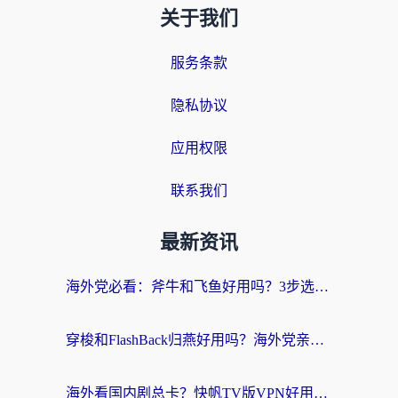
关于我们
服务条款
隐私协议
应用权限
联系我们
最新资讯
海外党必看：斧牛和飞鱼好用吗？3步选对回国加速器，无缝刷剧玩国服
穿梭和FlashBack归燕好用吗？海外党亲测3款热门回国加速器，教你选对不踩坑
海外看国内剧总卡？快帆TV版VPN好用吗？和快滚VPN对比哪个回国效果更好？