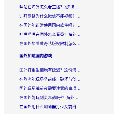
咪咕在海外怎么看直播？3步搞定地域限制，还能畅看腾讯视频与国内热剧
迪拜网络为什么微信不能视频？海外党必看的回国加速全攻略
在国外能正常使用国内软件吗？海外党亲测有效的无缝访问指南
哔哩哔哩在国外怎么看番？海外党追剧看片的终极解决方案
在国外想看爱奇艺版权限制怎么办？海外华人必看的追剧自由指南
国外加速国内游戏
国外打重生细胞有延迟？这份海外畅玩国服游戏加速器终极指南请收好
在欧洲能玩堡垒前线：破坏与创造吗？海外党国服游戏不卡顿的秘密
国外玩星战前夜需要注意的事项：一份来自老玩家的网络生存指南
在国外能玩剑灵2吗知乎？海外党亲测有效的国服游戏加速指南
在国外用什么加速器打少女前线：云图计划不卡？一个老玩家的掏心分享