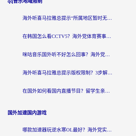
qq音乐地域限制
海外听喜马拉雅总提示“所属地区暂时无版权”？这个限制解除方法亲测有效！
在韩国怎么看CCTV5？海外党体育赛事+中文解说观看终极指南
咪咕音乐国外听不好怎么回事？海外党听歌自由的终极解决方案来了
海外听喜马拉雅总提示版权限制？3步解决+2个音乐平台问题全攻略
在国外如何看国内直播节目？留学生亲测有效的追剧加速指南
国外加速国内游戏
哪款加速器玩逆水寒OL最好？海外党实测后的终极选择指南