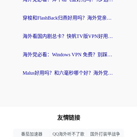
穿梭和FlashBack归燕好用吗？海外党亲测3款热门回国加速器，教你选对不踩坑
海外看国内剧总卡？快帆TV版VPN好用吗？和快滚VPN对比哪个回国效果更好？
海外党必看：Windows VPN 免费？别踩坑！教你选对好用的国内加速器无缝回国
Malus好用吗？和六毫秒哪个好？海外党选回国加速器的避坑指南
友情链接
番茄加速器
QQ海外听不了歌
国外打装甲战争