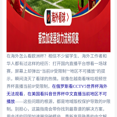
在海外怎么看欧洲杯？相信不少留学生、海外工作者和
华人都有过这样的经历：打开国内直播平台想看一场球
赛，屏幕上却弹出“当前IP受限制”“地区不可播放”的提
示，瞬间浇灭了看球的热情。就像在越南看咪咕视频世
界杯直播当前IP受限制，
在俄罗斯看CCTV5世界杯海外
无法观看
，
在美国看抖音世界杯中文直播当前地区不可
播放
——这些问题的根源，都是地域版权保护导致的IP限
制。别担心，这篇指南会带你找到最靠谱的解决方案，
用合适的回国加速器突破壁垒，重新享受熟悉的中文解