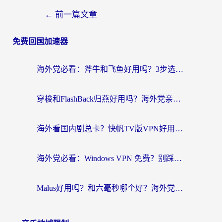
←
前一篇文章
免费回国加速器
海外党必看：斧牛和飞鱼好用吗？3步选对回国加速器，无缝刷剧玩国服
穿梭和FlashBack归燕好用吗？海外党亲测3款热门回国加速器，教你选对不踩坑
海外看国内剧总卡？快帆TV版VPN好用吗？和快滚VPN对比哪个回国效果更好？
海外党必看：Windows VPN 免费？别踩坑！教你选对好用的国内加速器无缝回国
Malus好用吗？和六毫秒哪个好？海外党选回国加速器的避坑指南