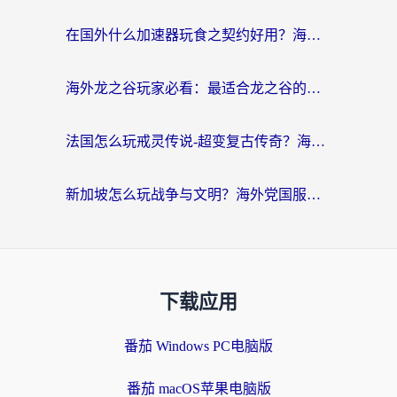
在国外什么加速器玩食之契约好用？海外党亲测有效的国服游戏加速指南
海外龙之谷玩家必看：最适合龙之谷的加速器，解决延迟卡顿还能畅玩幻书启示录和梦幻西游？
法国怎么玩戒灵传说-超变复古传奇？海外玩家国服游戏加速终极指南
新加坡怎么玩战争与文明？海外党国服游戏加速器终极避坑指南
下载应用
番茄 Windows PC电脑版
番茄 macOS苹果电脑版