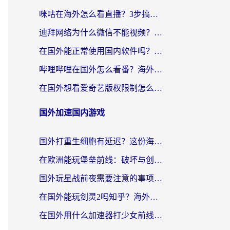
咪咕在海外怎么看直播？3步搞定地域限制，还能畅看腾讯视频与国内热剧
迪拜网络为什么微信不能视频？海外党必看的回国加速全攻略
在国外能正常使用国内软件吗？海外党亲测有效的无缝访问指南
哔哩哔哩在国外怎么看番？海外党追剧看片的终极解决方案
在国外想看爱奇艺版权限制怎么办？海外华人必看的追剧自由指南
国外加速国内游戏
国外打重生细胞有延迟？这份海外畅玩国服游戏加速器终极指南请收好
在欧洲能玩堡垒前线：破坏与创造吗？海外党国服游戏不卡顿的秘密
国外玩星战前夜需要注意的事项：一份来自老玩家的网络生存指南
在国外能玩剑灵2吗知乎？海外党亲测有效的国服游戏加速指南
在国外用什么加速器打少女前线：云图计划不卡？一个老玩家的掏心分享