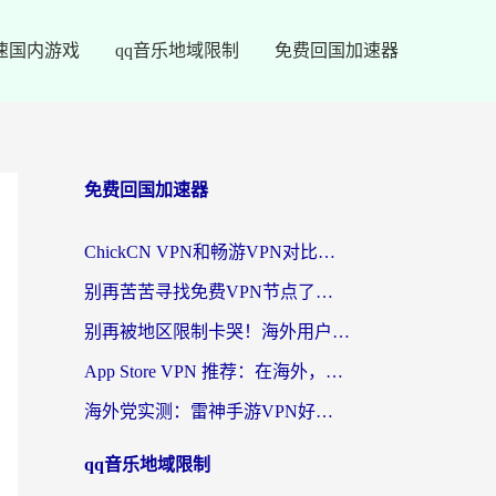
速国内游戏
qq音乐地域限制
免费回国加速器
免费回国加速器
ChickCN VPN和畅游VPN对比哪个回国效果更好？海外党必看的回国加速器选择指南
别再苦苦寻找免费VPN节点了，这才是海外访问国内资源的正确姿势
别再被地区限制卡哭！海外用户vpn中国下载全攻略，无缝刷剧办公社交
App Store VPN 推荐：在海外，如何找回那扇回家的“任意门”？
海外党实测：雷神手游VPN好用吗？和闪电VPN对比哪个回国效果更好？附小众工具深度测评
qq音乐地域限制