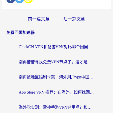
←
前一篇文章
后一篇文章
→
免费回国加速器
ChickCN VPN和畅游VPN对比哪个回国效果更好？海外党必看的回国加速器选择指南
别再苦苦寻找免费VPN节点了，这才是海外访问国内资源的正确姿势
别再被地区限制卡哭！海外用户vpn中国下载全攻略，无缝刷剧办公社交
App Store VPN 推荐：在海外，如何找回那扇回家的“任意门”？
海外党实测：雷神手游VPN好用吗？和闪电VPN对比哪个回国效果更好？附小众工具深度测评