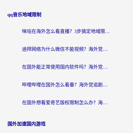
qq音乐地域限制
咪咕在海外怎么看直播？3步搞定地域限制，还能畅看腾讯视频与国内热剧
迪拜网络为什么微信不能视频？海外党必看的回国加速全攻略
在国外能正常使用国内软件吗？海外党亲测有效的无缝访问指南
哔哩哔哩在国外怎么看番？海外党追剧看片的终极解决方案
在国外想看爱奇艺版权限制怎么办？海外华人必看的追剧自由指南
国外加速国内游戏