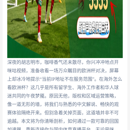
深夜的胡志明市，咖啡香气还未散尽，你兴冲冲地点开
咪咕视频，准备收看一场万众瞩目的欧洲杯对决，屏幕
上却冰冷地提示“当前IP地址不在服务范围”。在海外怎么
看欧洲杯？这几乎是所有留学生、海外工作者和华人球
迷共同的午夜梦魇。原因无他，版权和区域运营策略，
像一道无形的墙，将我们与熟悉的中文解说、畅快的观
赛体验隔绝开来。但别急着关掉页面，这道墙并非不可
逾越。本文将为你清晰剖析，如何通过一款可靠的回国
加速器，重新连接你与国内体育直播平台，无论是咪