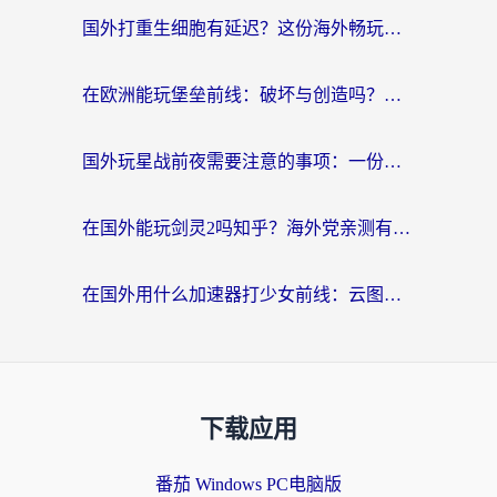
国外打重生细胞有延迟？这份海外畅玩国服游戏加速器终极指南请收好
在欧洲能玩堡垒前线：破坏与创造吗？海外党国服游戏不卡顿的秘密
国外玩星战前夜需要注意的事项：一份来自老玩家的网络生存指南
在国外能玩剑灵2吗知乎？海外党亲测有效的国服游戏加速指南
在国外用什么加速器打少女前线：云图计划不卡？一个老玩家的掏心分享
下载应用
番茄 Windows PC电脑版