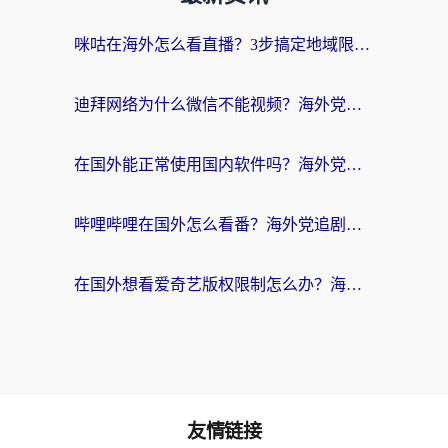
咪咕在海外怎么看直播？3步搞定地域限制，还能畅看腾讯视频与国内热剧
迪拜网络为什么微信不能视频？海外党必看的回国加速全攻略
在国外能正常使用国内软件吗？海外党亲测有效的无缝访问指南
哔哩哔哩在国外怎么看番？海外党追剧看片的终极解决方案
在国外想看爱奇艺版权限制怎么办？海外华人必看的追剧自由指南
友情链接