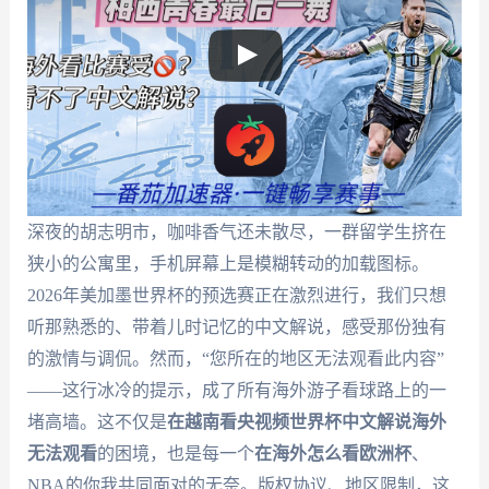
深夜的胡志明市，咖啡香气还未散尽，一群留学生挤在
狭小的公寓里，手机屏幕上是模糊转动的加载图标。
2026年美加墨世界杯的预选赛正在激烈进行，我们只想
听那熟悉的、带着儿时记忆的中文解说，感受那份独有
的激情与调侃。然而，“您所在的地区无法观看此内容”
——这行冰冷的提示，成了所有海外游子看球路上的一
堵高墙。这不仅是
在越南看央视频世界杯中文解说海外
无法观看
的困境，也是每一个
在海外怎么看欧洲杯
、
NBA的你我共同面对的无奈。版权协议、地区限制，这