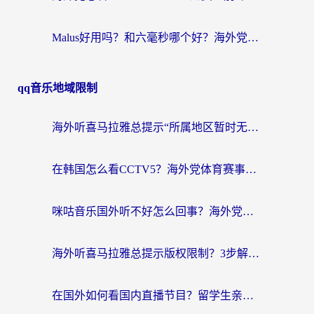
Malus好用吗？和六毫秒哪个好？海外党选回国加速器的避坑指南
qq音乐地域限制
海外听喜马拉雅总提示“所属地区暂时无版权”？这个限制解除方法亲测有效！
在韩国怎么看CCTV5？海外党体育赛事+中文解说观看终极指南
咪咕音乐国外听不好怎么回事？海外党听歌自由的终极解决方案来了
海外听喜马拉雅总提示版权限制？3步解决+2个音乐平台问题全攻略
在国外如何看国内直播节目？留学生亲测有效的追剧加速指南