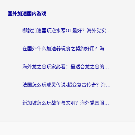
国外加速国内游戏
哪款加速器玩逆水寒OL最好？海外党实测后的终极选择指南
在国外什么加速器玩食之契约好用？海外党亲测有效的国服游戏加速指南
海外龙之谷玩家必看：最适合龙之谷的加速器，解决延迟卡顿还能畅玩幻书启示录和梦幻西游？
法国怎么玩戒灵传说-超变复古传奇？海外玩家国服游戏加速终极指南
新加坡怎么玩战争与文明？海外党国服游戏加速器终极避坑指南