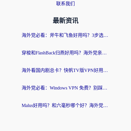
联系我们
最新资讯
海外党必看：斧牛和飞鱼好用吗？3步选对回国加速器，无缝刷剧玩国服
穿梭和FlashBack归燕好用吗？海外党亲测3款热门回国加速器，教你选对不踩坑
海外看国内剧总卡？快帆TV版VPN好用吗？和快滚VPN对比哪个回国效果更好？
海外党必看：Windows VPN 免费？别踩坑！教你选对好用的国内加速器无缝回国
Malus好用吗？和六毫秒哪个好？海外党选回国加速器的避坑指南