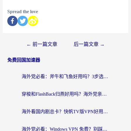
Spread the love
←
前一篇文章
后一篇文章
→
免费回国加速器
海外党必看：斧牛和飞鱼好用吗？3步选对回国加速器，无缝刷剧玩国服
穿梭和FlashBack归燕好用吗？海外党亲测3款热门回国加速器，教你选对不踩坑
海外看国内剧总卡？快帆TV版VPN好用吗？和快滚VPN对比哪个回国效果更好？
海外党必看：Windows VPN 免费？别踩坑！教你选对好用的国内加速器无缝回国