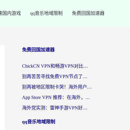
速国内游戏
qq音乐地域限制
免费回国加速器
免费回国加速器
ChickCN VPN和畅游VPN对比哪个回国效果更好？海外党必看的回国加速器选择指南
别再苦苦寻找免费VPN节点了，这才是海外访问国内资源的正确姿势
别再被地区限制卡哭！海外用户vpn中国下载全攻略，无缝刷剧办公社交
App Store VPN 推荐：在海外，如何找回那扇回家的“任意门”？
海外党实测：雷神手游VPN好用吗？和闪电VPN对比哪个回国效果更好？附小众工具深度测评
qq音乐地域限制