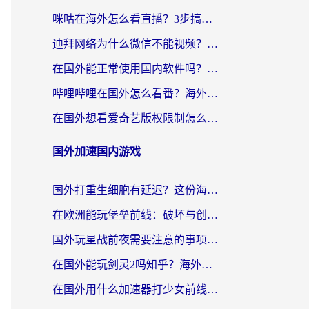
咪咕在海外怎么看直播？3步搞定地域限制，还能畅看腾讯视频与国内热剧
迪拜网络为什么微信不能视频？海外党必看的回国加速全攻略
在国外能正常使用国内软件吗？海外党亲测有效的无缝访问指南
哔哩哔哩在国外怎么看番？海外党追剧看片的终极解决方案
在国外想看爱奇艺版权限制怎么办？海外华人必看的追剧自由指南
国外加速国内游戏
国外打重生细胞有延迟？这份海外畅玩国服游戏加速器终极指南请收好
在欧洲能玩堡垒前线：破坏与创造吗？海外党国服游戏不卡顿的秘密
国外玩星战前夜需要注意的事项：一份来自老玩家的网络生存指南
在国外能玩剑灵2吗知乎？海外党亲测有效的国服游戏加速指南
在国外用什么加速器打少女前线：云图计划不卡？一个老玩家的掏心分享