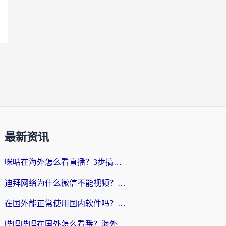
最新资讯
咪咕在海外怎么看直播？3步搞定地域限制，还能畅看腾讯视频与国内热剧
迪拜网络为什么微信不能视频？海外党必看的回国加速全攻略
在国外能正常使用国内软件吗？海外党亲测有效的无缝访问指南
哔哩哔哩在国外怎么看番？海外党追剧看片的终极解决方案