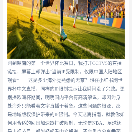
刚到越南的第一个世界杯比赛日，我打开CCTV5的直播
链接，屏幕上却弹出“当前IP受限制，仅限中国大陆地区
观看”——这是多少海外党熟悉的无奈？想在小红书刷世
界杯中文直播，同样的IP限制提示让我瞬间没了兴致。更
别提欧洲杯期间，明明国内平台有高清解说，却因为身
处海外只能看着文字直播干着急。这些问题的根源，都
是地域版权保护带来的IP限制。今天这篇指南，就教你如
何用合适的回国加速器打破限制，无论是NBA、足球还
是电视节目，都能轻松看中文解说，还会重点分享
番茄