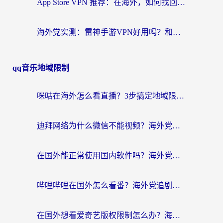
App Store VPN 推荐：在海外，如何找回那扇回家的“任意门”？
海外党实测：雷神手游VPN好用吗？和闪电VPN对比哪个回国效果更好？附小众工具深度测评
qq音乐地域限制
咪咕在海外怎么看直播？3步搞定地域限制，还能畅看腾讯视频与国内热剧
迪拜网络为什么微信不能视频？海外党必看的回国加速全攻略
在国外能正常使用国内软件吗？海外党亲测有效的无缝访问指南
哔哩哔哩在国外怎么看番？海外党追剧看片的终极解决方案
在国外想看爱奇艺版权限制怎么办？海外华人必看的追剧自由指南