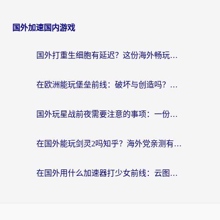
国外加速国内游戏
国外打重生细胞有延迟？这份海外畅玩国服游戏加速器终极指南请收好
在欧洲能玩堡垒前线：破坏与创造吗？海外党国服游戏不卡顿的秘密
国外玩星战前夜需要注意的事项：一份来自老玩家的网络生存指南
在国外能玩剑灵2吗知乎？海外党亲测有效的国服游戏加速指南
在国外用什么加速器打少女前线：云图计划不卡？一个老玩家的掏心分享