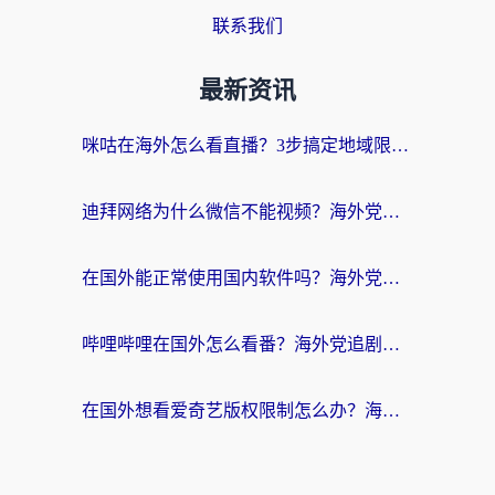
联系我们
最新资讯
咪咕在海外怎么看直播？3步搞定地域限制，还能畅看腾讯视频与国内热剧
迪拜网络为什么微信不能视频？海外党必看的回国加速全攻略
在国外能正常使用国内软件吗？海外党亲测有效的无缝访问指南
哔哩哔哩在国外怎么看番？海外党追剧看片的终极解决方案
在国外想看爱奇艺版权限制怎么办？海外华人必看的追剧自由指南