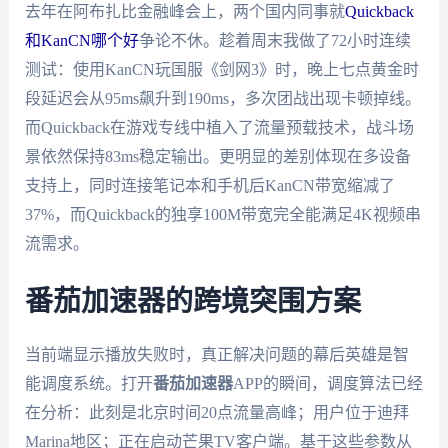
去年在阿布扎比金融峰会上，两个国内同事就
Quickback
和KanCN哪个好
争论不休。趁着周末我做了72小时连续
测试：使用KanCN玩国服《剑网3》时，晚上七点黄金时
段延迟会从95ms飙升到190ms，多次团战出现卡顿掉线。
而Quickback在游戏专线中植入了流量预载技术，战斗场
景依然保持83ms稳定输出。更明显的差别体现在多设备
支持上，同时连接笔记本和手机后KanCN带宽缩减了
37%，而Quickback的独享100M带宽完全能满足4K视频串
流需求。
番茄加速器的跨境突围方案
当前端显示播放失败时，真正解决问题的幕后英雄是智
能调度系统。打开
番茄加速器
APP的瞬间，调度算法已经
在分析：此刻是北京时间20点流量高峰；用户位于迪拜
Marina地区；正在启动芒果TV客户端。基于这些参数从