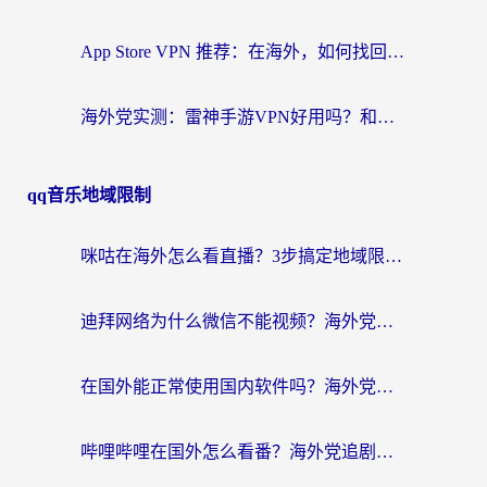
App Store VPN 推荐：在海外，如何找回那扇回家的“任意门”？
海外党实测：雷神手游VPN好用吗？和闪电VPN对比哪个回国效果更好？附小众工具深度测评
qq音乐地域限制
咪咕在海外怎么看直播？3步搞定地域限制，还能畅看腾讯视频与国内热剧
迪拜网络为什么微信不能视频？海外党必看的回国加速全攻略
在国外能正常使用国内软件吗？海外党亲测有效的无缝访问指南
哔哩哔哩在国外怎么看番？海外党追剧看片的终极解决方案