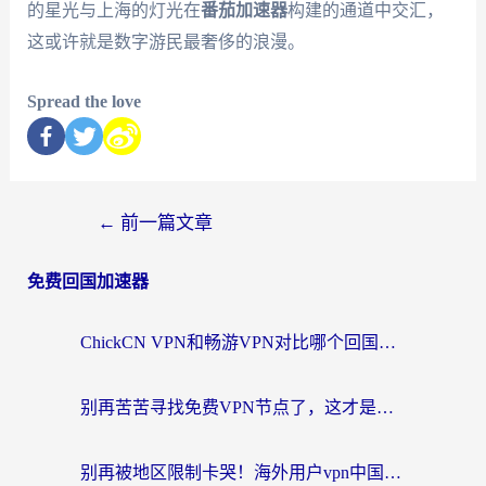
的星光与上海的灯光在
番茄加速器
构建的通道中交汇，
这或许就是数字游民最奢侈的浪漫。
Spread the love
←
前一篇文章
免费回国加速器
ChickCN VPN和畅游VPN对比哪个回国效果更好？海外党必看的回国加速器选择指南
别再苦苦寻找免费VPN节点了，这才是海外访问国内资源的正确姿势
别再被地区限制卡哭！海外用户vpn中国下载全攻略，无缝刷剧办公社交