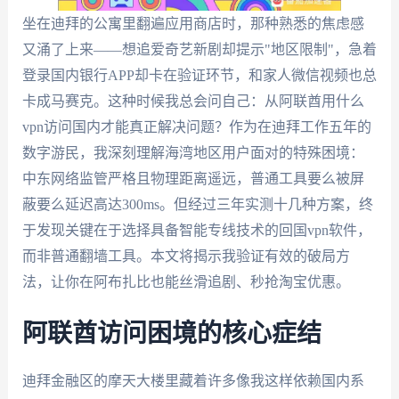
坐在迪拜的公寓里翻遍应用商店时，那种熟悉的焦虑感
又涌了上来——想追爱奇艺新剧却提示"地区限制"，急着
登录国内银行APP却卡在验证环节，和家人微信视频也总
卡成马赛克。这种时候我总会问自己：从阿联酋用什么
vpn访问国内才能真正解决问题？作为在迪拜工作五年的
数字游民，我深刻理解海湾地区用户面对的特殊困境：
中东网络监管严格且物理距离遥远，普通工具要么被屏
蔽要么延迟高达300ms。但经过三年实测十几种方案，终
于发现关键在于选择具备智能专线技术的回国vpn软件，
而非普通翻墙工具。本文将揭示我验证有效的破局方
法，让你在阿布扎比也能丝滑追剧、秒抢淘宝优惠。
阿联酋访问困境的核心症结
迪拜金融区的摩天大楼里藏着许多像我这样依赖国内系