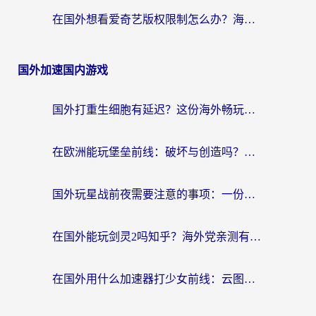
在国外想看爱奇艺版权限制怎么办？海外华人必看的追剧自由指南
国外加速国内游戏
国外打重生细胞有延迟？这份海外畅玩国服游戏加速器终极指南请收好
在欧洲能玩堡垒前线：破坏与创造吗？海外党国服游戏不卡顿的秘密
国外玩星战前夜需要注意的事项：一份来自老玩家的网络生存指南
在国外能玩剑灵2吗知乎？海外党亲测有效的国服游戏加速指南
在国外用什么加速器打少女前线：云图计划不卡？一个老玩家的掏心分享