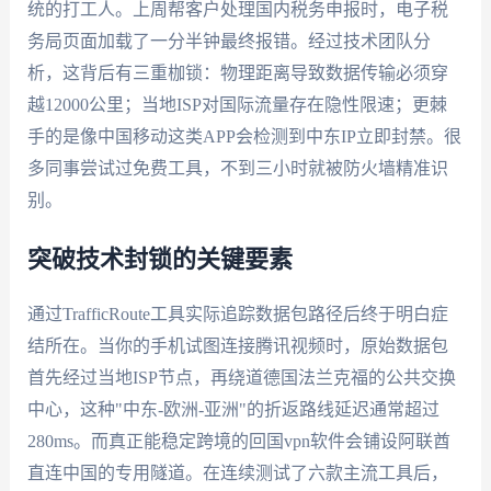
统的打工人。上周帮客户处理国内税务申报时，电子税
务局页面加载了一分半钟最终报错。经过技术团队分
析，这背后有三重枷锁：物理距离导致数据传输必须穿
越12000公里；当地ISP对国际流量存在隐性限速；更棘
手的是像中国移动这类APP会检测到中东IP立即封禁。很
多同事尝试过免费工具，不到三小时就被防火墙精准识
别。
突破技术封锁的关键要素
通过TrafficRoute工具实际追踪数据包路径后终于明白症
结所在。当你的手机试图连接腾讯视频时，原始数据包
首先经过当地ISP节点，再绕道德国法兰克福的公共交换
中心，这种"中东-欧洲-亚洲"的折返路线延迟通常超过
280ms。而真正能稳定跨境的回国vpn软件会铺设阿联酋
直连中国的专用隧道。在连续测试了六款主流工具后，