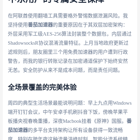
在阿联酋使用翻墙工具需要格外警惕数据泄漏风险。我
坚持使用
番茄加速器
的重要原因在于其双层加密架构：
外层采用军工级AES-256算法封装整个数据包，内层通过
ShadowsocksR协议混淆流量特征。上月当地政府更新过
滤规则后，朋友圈里三个用免费加速器的用户遭到行政
警告，而我的银行转账记录在加密通道保护下始终安然
无恙。安全防护从来不是成本问题，而是责任问题。
全场景覆盖的完美体验
周四的典型生活场景最能说明问题：早上九点用Windows
端开钉钉会议，中午安卓手机刷抖音下饭，傍晚苹果平
板播央视春晚重播，深夜Macbook挂着《原神》国服。
番
茄加速器
的多平台支持架构让所有设备获得一致流畅
度，特别在跨年夜这种流量洪峰时刻，智能分流系统精