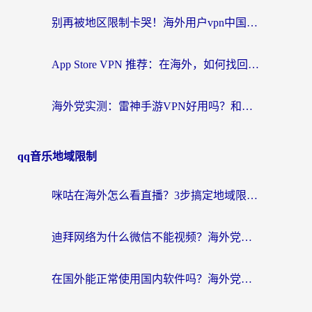
别再被地区限制卡哭！海外用户vpn中国下载全攻略，无缝刷剧办公社交
App Store VPN 推荐：在海外，如何找回那扇回家的“任意门”？
海外党实测：雷神手游VPN好用吗？和闪电VPN对比哪个回国效果更好？附小众工具深度测评
qq音乐地域限制
咪咕在海外怎么看直播？3步搞定地域限制，还能畅看腾讯视频与国内热剧
迪拜网络为什么微信不能视频？海外党必看的回国加速全攻略
在国外能正常使用国内软件吗？海外党亲测有效的无缝访问指南