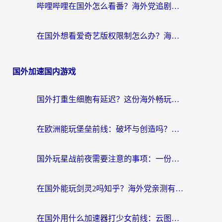
哔哩哔哩在国外怎么看番？海外党追剧看片的终极解决方案
在国外想看爱奇艺版权限制怎么办？海外华人必看的追剧自由指南
国外加速国内游戏
国外打重生细胞有延迟？这份海外畅玩国服游戏加速器终极指南请收好
在欧洲能玩堡垒前线：破坏与创造吗？海外党国服游戏不卡顿的秘密
国外玩星战前夜需要注意的事项：一份来自老玩家的网络生存指南
在国外能玩剑灵2吗知乎？海外党亲测有效的国服游戏加速指南
在国外用什么加速器打少女前线：云图计划不卡？一个老玩家的掏心分享