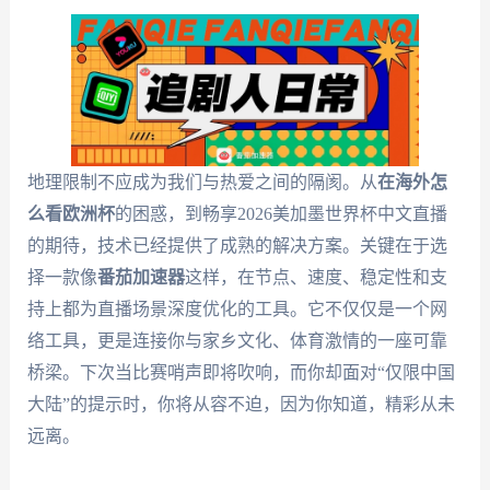
地理限制不应成为我们与热爱之间的隔阂。从
在海外怎
么看欧洲杯
的困惑，到畅享2026美加墨世界杯中文直播
的期待，技术已经提供了成熟的解决方案。关键在于选
择一款像
番茄加速器
这样，在节点、速度、稳定性和支
持上都为直播场景深度优化的工具。它不仅仅是一个网
络工具，更是连接你与家乡文化、体育激情的一座可靠
桥梁。下次当比赛哨声即将吹响，而你却面对“仅限中国
大陆”的提示时，你将从容不迫，因为你知道，精彩从未
远离。