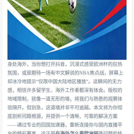
身处海外，当你想打开抖音，沉浸式感受欧洲杯的狂热
氛围，或是期待一场有中文解说的NBA焦点战，屏幕上
却冰冷地提示“仅限中国大陆地区播放”。这瞬间的无力
感，相信许多留学生、海外工作者都深有体会。版权的
地域限制，就像一道无形的墙，将我们与熟悉的观赛体
验隔开。但别急，这道墙并非不可逾越。本文将为你彻
底剖析问题根源，并提供一个清晰、可靠的解决方案
——通过专业的回国加速器，重新连接你与国内直播平
台的精彩赛事。这正是
在海外怎么看欧洲杯
等问题的核