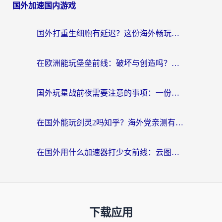
国外加速国内游戏
国外打重生细胞有延迟？这份海外畅玩国服游戏加速器终极指南请收好
在欧洲能玩堡垒前线：破坏与创造吗？海外党国服游戏不卡顿的秘密
国外玩星战前夜需要注意的事项：一份来自老玩家的网络生存指南
在国外能玩剑灵2吗知乎？海外党亲测有效的国服游戏加速指南
在国外用什么加速器打少女前线：云图计划不卡？一个老玩家的掏心分享
下载应用