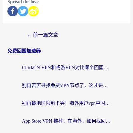
Spread the love
←
前一篇文章
免费回国加速器
ChickCN VPN和畅游VPN对比哪个回国效果更好？海外党必看的回国加速器选择指南
别再苦苦寻找免费VPN节点了，这才是海外访问国内资源的正确姿势
别再被地区限制卡哭！海外用户vpn中国下载全攻略，无缝刷剧办公社交
App Store VPN 推荐：在海外，如何找回那扇回家的“任意门”？