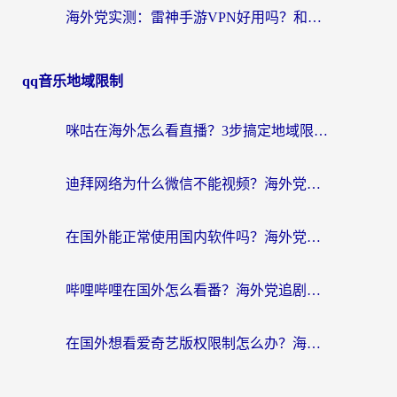
海外党实测：雷神手游VPN好用吗？和闪电VPN对比哪个回国效果更好？附小众工具深度测评
qq音乐地域限制
咪咕在海外怎么看直播？3步搞定地域限制，还能畅看腾讯视频与国内热剧
迪拜网络为什么微信不能视频？海外党必看的回国加速全攻略
在国外能正常使用国内软件吗？海外党亲测有效的无缝访问指南
哔哩哔哩在国外怎么看番？海外党追剧看片的终极解决方案
在国外想看爱奇艺版权限制怎么办？海外华人必看的追剧自由指南