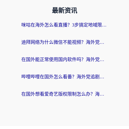
最新资讯
咪咕在海外怎么看直播？3步搞定地域限制，还能畅看腾讯视频与国内热剧
迪拜网络为什么微信不能视频？海外党必看的回国加速全攻略
在国外能正常使用国内软件吗？海外党亲测有效的无缝访问指南
哔哩哔哩在国外怎么看番？海外党追剧看片的终极解决方案
在国外想看爱奇艺版权限制怎么办？海外华人必看的追剧自由指南