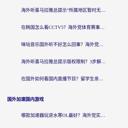
海外听喜马拉雅总提示“所属地区暂时无版权”？这个限制解除方法亲测有效！
在韩国怎么看CCTV5？海外党体育赛事+中文解说观看终极指南
咪咕音乐国外听不好怎么回事？海外党听歌自由的终极解决方案来了
海外听喜马拉雅总提示版权限制？3步解决+2个音乐平台问题全攻略
在国外如何看国内直播节目？留学生亲测有效的追剧加速指南
国外加速国内游戏
哪款加速器玩逆水寒OL最好？海外党实测后的终极选择指南