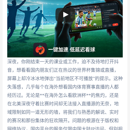
深夜，你刚结束一天的课业或工作，迫不及待地打开抖
音，想看看国内朋友们正在热议的世界杯集锦或直播，
屏幕上却冷冰冰地弹出“当前地区不可播放”的提示。这种
失落感，几乎每个在海外想看国内体育赛事直播的人都
经历过。无论是**在海外怎么看欧洲杯**的焦灼，还是
在北美深夜守着比赛时间却无法接入直播源的无奈，地
域限制如同一道无形的墙，将我们与熟悉的解说、实时
的赛况和那份集体的狂欢隔开。问题的根源在于版权和
网络协议，国内平台的服务仅限中国大陆IP访问。但别担