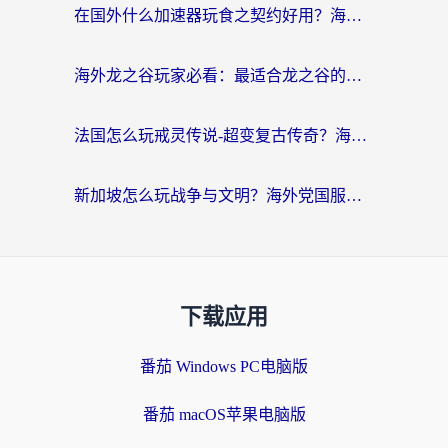
在国外什么加速器玩食之契约好用？海外党亲测有效的国服游戏加速指南
海外龙之谷玩家必看：最适合龙之谷的加速器，解决延迟卡顿还能畅玩幻书启示录和梦幻西游？
法国怎么玩戒灵传说-超变复古传奇？海外玩家国服游戏加速终极指南
新加坡怎么玩战争与文明？海外党国服游戏加速器终极避坑指南
下载应用
番茄 Windows PC电脑版
番茄 macOS苹果电脑版