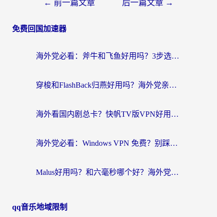
←
前一篇文章
后一篇文章
→
免费回国加速器
海外党必看：斧牛和飞鱼好用吗？3步选对回国加速器，无缝刷剧玩国服
穿梭和FlashBack归燕好用吗？海外党亲测3款热门回国加速器，教你选对不踩坑
海外看国内剧总卡？快帆TV版VPN好用吗？和快滚VPN对比哪个回国效果更好？
海外党必看：Windows VPN 免费？别踩坑！教你选对好用的国内加速器无缝回国
Malus好用吗？和六毫秒哪个好？海外党选回国加速器的避坑指南
qq音乐地域限制