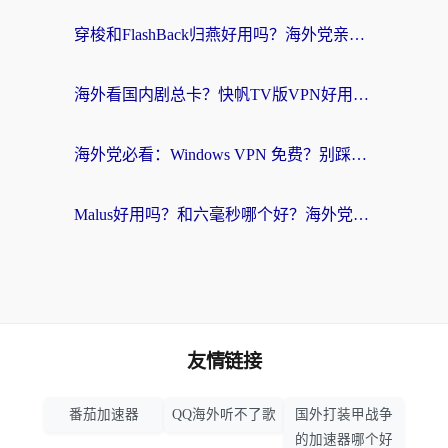
穿梭和FlashBack归燕好用吗？海外党亲测3款热门回国加速器，教你选对不踩坑
海外看国内剧总卡？快帆TV版VPN好用吗？和快滚VPN对比哪个回国效果更好？
海外党必看：Windows VPN 免费？别踩坑！教你选对好用的国内加速器无缝回国
Malus好用吗？和六毫秒哪个好？海外党选回国加速器的避坑指南
友情链接
番茄加速器
QQ海外听不了歌
国外打装甲战争
的加速器哪个好