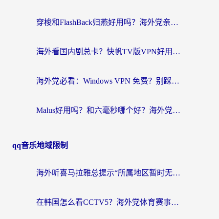
穿梭和FlashBack归燕好用吗？海外党亲测3款热门回国加速器，教你选对不踩坑
海外看国内剧总卡？快帆TV版VPN好用吗？和快滚VPN对比哪个回国效果更好？
海外党必看：Windows VPN 免费？别踩坑！教你选对好用的国内加速器无缝回国
Malus好用吗？和六毫秒哪个好？海外党选回国加速器的避坑指南
qq音乐地域限制
海外听喜马拉雅总提示“所属地区暂时无版权”？这个限制解除方法亲测有效！
在韩国怎么看CCTV5？海外党体育赛事+中文解说观看终极指南