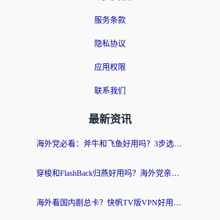
服务条款
隐私协议
应用权限
联系我们
最新资讯
海外党必看：斧牛和飞鱼好用吗？3步选对回国加速器，无缝刷剧玩国服
穿梭和FlashBack归燕好用吗？海外党亲测3款热门回国加速器，教你选对不踩坑
海外看国内剧总卡？快帆TV版VPN好用吗？和快滚VPN对比哪个回国效果更好？