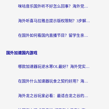
咪咕音乐国外听不好怎么回事？海外党听歌自由的终极解决方案来了
海外听喜马拉雅总提示版权限制？3步解决+2个音乐平台问题全攻略
在国外如何看国内直播节目？留学生亲测有效的追剧加速指南
国外加速国内游戏
哪款加速器玩逆水寒OL最好？海外党实测后的终极选择指南
在国外什么加速器玩食之契约好用？海外党亲测有效的国服游戏加速指南
海外龙之谷玩家必看：最适合龙之谷的加速器，解决延迟卡顿还能畅玩幻书启示录和梦幻西游？