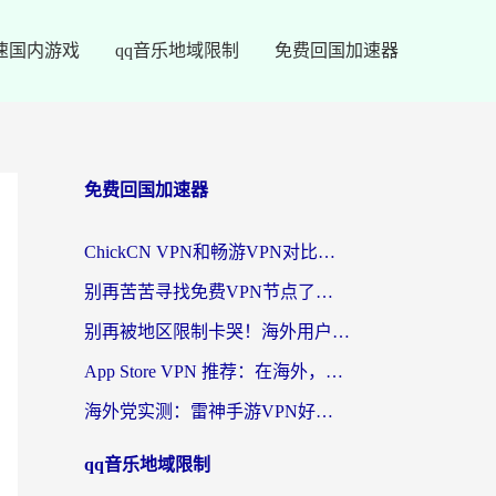
速国内游戏
qq音乐地域限制
免费回国加速器
免费回国加速器
ChickCN VPN和畅游VPN对比哪个回国效果更好？海外党必看的回国加速器选择指南
别再苦苦寻找免费VPN节点了，这才是海外访问国内资源的正确姿势
别再被地区限制卡哭！海外用户vpn中国下载全攻略，无缝刷剧办公社交
App Store VPN 推荐：在海外，如何找回那扇回家的“任意门”？
海外党实测：雷神手游VPN好用吗？和闪电VPN对比哪个回国效果更好？附小众工具深度测评
qq音乐地域限制