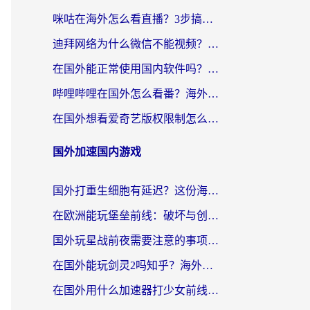
咪咕在海外怎么看直播？3步搞定地域限制，还能畅看腾讯视频与国内热剧
迪拜网络为什么微信不能视频？海外党必看的回国加速全攻略
在国外能正常使用国内软件吗？海外党亲测有效的无缝访问指南
哔哩哔哩在国外怎么看番？海外党追剧看片的终极解决方案
在国外想看爱奇艺版权限制怎么办？海外华人必看的追剧自由指南
国外加速国内游戏
国外打重生细胞有延迟？这份海外畅玩国服游戏加速器终极指南请收好
在欧洲能玩堡垒前线：破坏与创造吗？海外党国服游戏不卡顿的秘密
国外玩星战前夜需要注意的事项：一份来自老玩家的网络生存指南
在国外能玩剑灵2吗知乎？海外党亲测有效的国服游戏加速指南
在国外用什么加速器打少女前线：云图计划不卡？一个老玩家的掏心分享