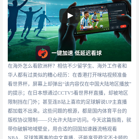
在海外怎么看欧洲杯？相信不少留学生、海外工作者和
华人都有过类似的糟心经历：在香港打开咪咕视频准备
看世界杯，屏幕上却弹出“该内容仅在中国大陆地区播放”
的提示；在日本想通过CCTV5看世界杯直播，却被地区
限制挡在门外；甚至连B站上喜欢的足球解说UP主直播
都加载不出来。这些问题的根源，都是国内体育平台的
版权协议限制——只允许大陆IP访问。今天这篇指南，就
带你破解地域壁垒，用合适的回国加速器流畅观看
NBA、足球等赛事的中文直播，还能享受稳定不卡顿的