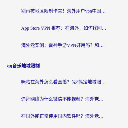
别再被地区限制卡哭！海外用户vpn中国下载全攻略，无缝刷剧办公社交
App Store VPN 推荐：在海外，如何找回那扇回家的“任意门”？
海外党实测：雷神手游VPN好用吗？和闪电VPN对比哪个回国效果更好？附小众工具深度测评
qq音乐地域限制
咪咕在海外怎么看直播？3步搞定地域限制，还能畅看腾讯视频与国内热剧
迪拜网络为什么微信不能视频？海外党必看的回国加速全攻略
在国外能正常使用国内软件吗？海外党亲测有效的无缝访问指南