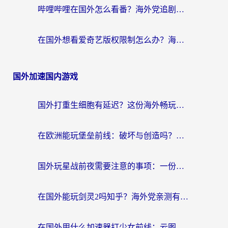
哔哩哔哩在国外怎么看番？海外党追剧看片的终极解决方案
在国外想看爱奇艺版权限制怎么办？海外华人必看的追剧自由指南
国外加速国内游戏
国外打重生细胞有延迟？这份海外畅玩国服游戏加速器终极指南请收好
在欧洲能玩堡垒前线：破坏与创造吗？海外党国服游戏不卡顿的秘密
国外玩星战前夜需要注意的事项：一份来自老玩家的网络生存指南
在国外能玩剑灵2吗知乎？海外党亲测有效的国服游戏加速指南
在国外用什么加速器打少女前线：云图计划不卡？一个老玩家的掏心分享