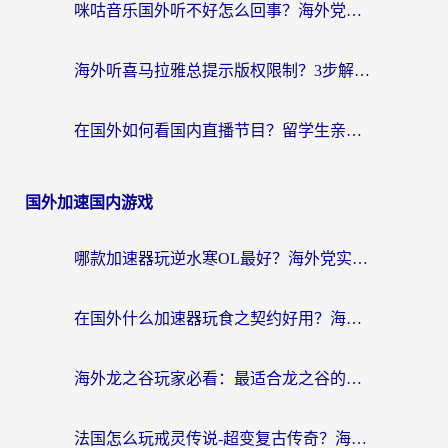
咪咕音乐国外听不好怎么回事？海外党听歌自由的终极解决方案来了
海外听喜马拉雅总提示版权限制？3步解决+2个音乐平台问题全攻略
在国外如何看国内直播节目？留学生亲测有效的追剧加速指南
国外加速国内游戏
哪款加速器玩逆水寒OL最好？海外党实测后的终极选择指南
在国外什么加速器玩食之契约好用？海外党亲测有效的国服游戏加速指南
海外龙之谷玩家必看：最适合龙之谷的加速器，解决延迟卡顿还能畅玩幻书启示录和梦幻西游？
法国怎么玩戒灵传说-超变复古传奇？海外玩家国服游戏加速终极指南