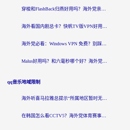
穿梭和FlashBack归燕好用吗？海外党亲测3款热门回国加速器，教你选对不踩坑
海外看国内剧总卡？快帆TV版VPN好用吗？和快滚VPN对比哪个回国效果更好？
海外党必看：Windows VPN 免费？别踩坑！教你选对好用的国内加速器无缝回国
Malus好用吗？和六毫秒哪个好？海外党选回国加速器的避坑指南
qq音乐地域限制
海外听喜马拉雅总提示“所属地区暂时无版权”？这个限制解除方法亲测有效！
在韩国怎么看CCTV5？海外党体育赛事+中文解说观看终极指南