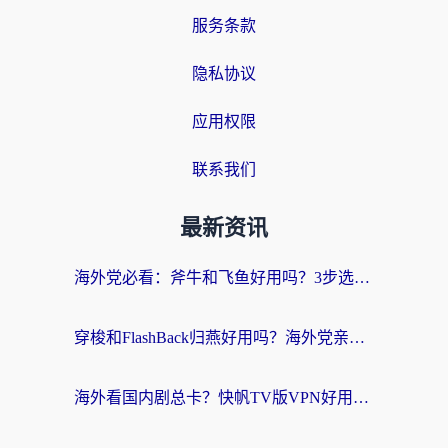
服务条款
隐私协议
应用权限
联系我们
最新资讯
海外党必看：斧牛和飞鱼好用吗？3步选对回国加速器，无缝刷剧玩国服
穿梭和FlashBack归燕好用吗？海外党亲测3款热门回国加速器，教你选对不踩坑
海外看国内剧总卡？快帆TV版VPN好用吗？和快滚VPN对比哪个回国效果更好？