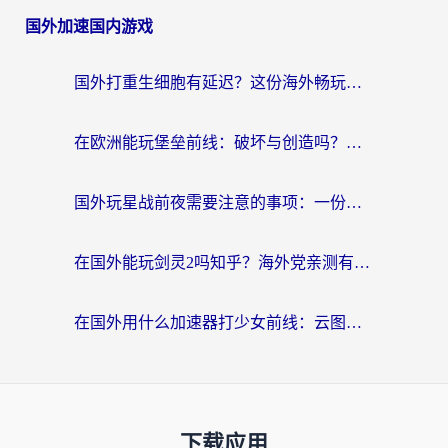
国外加速国内游戏
国外打重生细胞有延迟？这份海外畅玩国服游戏加速器终极指南请收好
在欧洲能玩堡垒前线：破坏与创造吗？海外党国服游戏不卡顿的秘密
国外玩星战前夜需要注意的事项：一份来自老玩家的网络生存指南
在国外能玩剑灵2吗知乎？海外党亲测有效的国服游戏加速指南
在国外用什么加速器打少女前线：云图计划不卡？一个老玩家的掏心分享
下载应用