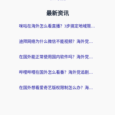
最新资讯
咪咕在海外怎么看直播？3步搞定地域限制，还能畅看腾讯视频与国内热剧
迪拜网络为什么微信不能视频？海外党必看的回国加速全攻略
在国外能正常使用国内软件吗？海外党亲测有效的无缝访问指南
哔哩哔哩在国外怎么看番？海外党追剧看片的终极解决方案
在国外想看爱奇艺版权限制怎么办？海外华人必看的追剧自由指南