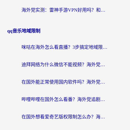
海外党实测：雷神手游VPN好用吗？和闪电VPN对比哪个回国效果更好？附小众工具深度测评
qq音乐地域限制
咪咕在海外怎么看直播？3步搞定地域限制，还能畅看腾讯视频与国内热剧
迪拜网络为什么微信不能视频？海外党必看的回国加速全攻略
在国外能正常使用国内软件吗？海外党亲测有效的无缝访问指南
哔哩哔哩在国外怎么看番？海外党追剧看片的终极解决方案
在国外想看爱奇艺版权限制怎么办？海外华人必看的追剧自由指南