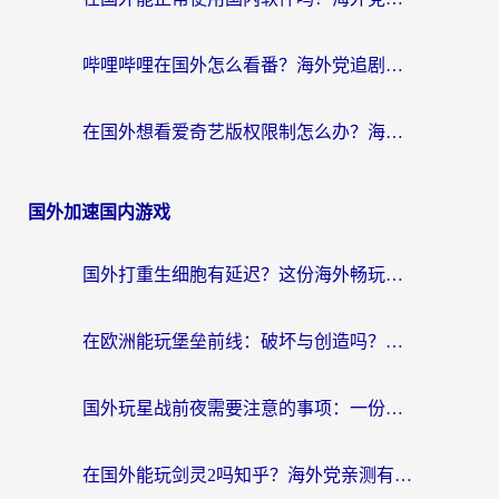
哔哩哔哩在国外怎么看番？海外党追剧看片的终极解决方案
在国外想看爱奇艺版权限制怎么办？海外华人必看的追剧自由指南
国外加速国内游戏
国外打重生细胞有延迟？这份海外畅玩国服游戏加速器终极指南请收好
在欧洲能玩堡垒前线：破坏与创造吗？海外党国服游戏不卡顿的秘密
国外玩星战前夜需要注意的事项：一份来自老玩家的网络生存指南
在国外能玩剑灵2吗知乎？海外党亲测有效的国服游戏加速指南