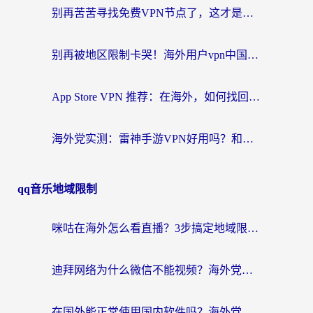
别再苦苦寻找免费VPN节点了，这才是海外访问国内资源的正确姿势
别再被地区限制卡哭！海外用户vpn中国下载全攻略，无缝刷剧办公社交
App Store VPN 推荐：在海外，如何找回那扇回家的“任意门”？
海外党实测：雷神手游VPN好用吗？和闪电VPN对比哪个回国效果更好？附小众工具深度测评
qq音乐地域限制
咪咕在海外怎么看直播？3步搞定地域限制，还能畅看腾讯视频与国内热剧
迪拜网络为什么微信不能视频？海外党必看的回国加速全攻略
在国外能正常使用国内软件吗？海外党亲测有效的无缝访问指南