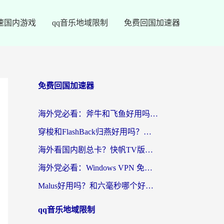
速国内游戏
qq音乐地域限制
免费回国加速器
免费回国加速器
海外党必看：斧牛和飞鱼好用吗？3步选对回国加速器，无缝刷剧玩国服
穿梭和FlashBack归燕好用吗？海外党亲测3款热门回国加速器，教你选对不踩坑
海外看国内剧总卡？快帆TV版VPN好用吗？和快滚VPN对比哪个回国效果更好？
海外党必看：Windows VPN 免费？别踩坑！教你选对好用的国内加速器无缝回国
Malus好用吗？和六毫秒哪个好？海外党选回国加速器的避坑指南
qq音乐地域限制