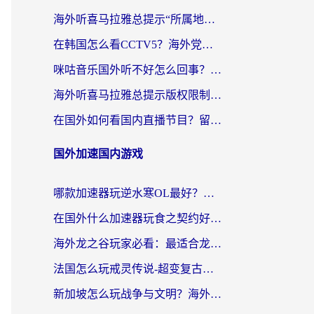
海外听喜马拉雅总提示“所属地区暂时无版权”？这个限制解除方法亲测有效！
在韩国怎么看CCTV5？海外党体育赛事+中文解说观看终极指南
咪咕音乐国外听不好怎么回事？海外党听歌自由的终极解决方案来了
海外听喜马拉雅总提示版权限制？3步解决+2个音乐平台问题全攻略
在国外如何看国内直播节目？留学生亲测有效的追剧加速指南
国外加速国内游戏
哪款加速器玩逆水寒OL最好？海外党实测后的终极选择指南
在国外什么加速器玩食之契约好用？海外党亲测有效的国服游戏加速指南
海外龙之谷玩家必看：最适合龙之谷的加速器，解决延迟卡顿还能畅玩幻书启示录和梦幻西游？
法国怎么玩戒灵传说-超变复古传奇？海外玩家国服游戏加速终极指南
新加坡怎么玩战争与文明？海外党国服游戏加速器终极避坑指南