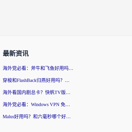
最新资讯
海外党必看：斧牛和飞鱼好用吗？3步选对回国加速器，无缝刷剧玩国服
穿梭和FlashBack归燕好用吗？海外党亲测3款热门回国加速器，教你选对不踩坑
海外看国内剧总卡？快帆TV版VPN好用吗？和快滚VPN对比哪个回国效果更好？
海外党必看：Windows VPN 免费？别踩坑！教你选对好用的国内加速器无缝回国
Malus好用吗？和六毫秒哪个好？海外党选回国加速器的避坑指南