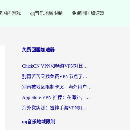
速国内游戏
qq音乐地域限制
免费回国加速器
免费回国加速器
ChickCN VPN和畅游VPN对比哪个回国效果更好？海外党必看的回国加速器选择指南
别再苦苦寻找免费VPN节点了，这才是海外访问国内资源的正确姿势
别再被地区限制卡哭！海外用户vpn中国下载全攻略，无缝刷剧办公社交
App Store VPN 推荐：在海外，如何找回那扇回家的“任意门”？
海外党实测：雷神手游VPN好用吗？和闪电VPN对比哪个回国效果更好？附小众工具深度测评
qq音乐地域限制