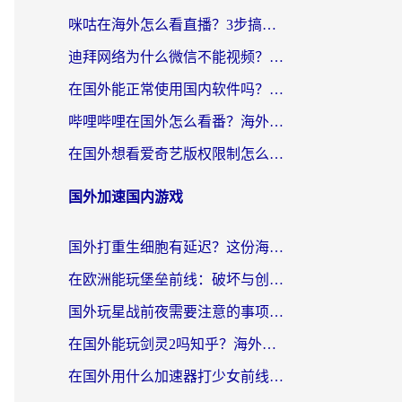
咪咕在海外怎么看直播？3步搞定地域限制，还能畅看腾讯视频与国内热剧
迪拜网络为什么微信不能视频？海外党必看的回国加速全攻略
在国外能正常使用国内软件吗？海外党亲测有效的无缝访问指南
哔哩哔哩在国外怎么看番？海外党追剧看片的终极解决方案
在国外想看爱奇艺版权限制怎么办？海外华人必看的追剧自由指南
国外加速国内游戏
国外打重生细胞有延迟？这份海外畅玩国服游戏加速器终极指南请收好
在欧洲能玩堡垒前线：破坏与创造吗？海外党国服游戏不卡顿的秘密
国外玩星战前夜需要注意的事项：一份来自老玩家的网络生存指南
在国外能玩剑灵2吗知乎？海外党亲测有效的国服游戏加速指南
在国外用什么加速器打少女前线：云图计划不卡？一个老玩家的掏心分享