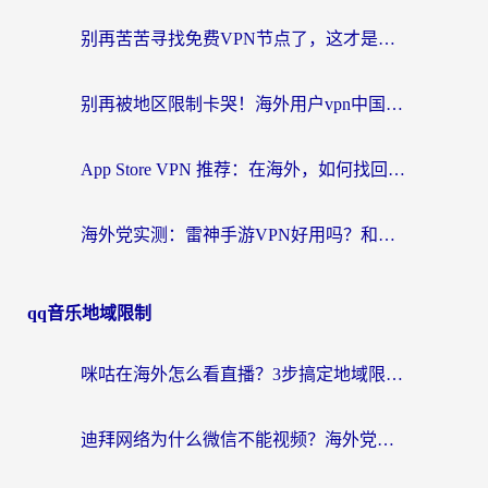
别再苦苦寻找免费VPN节点了，这才是海外访问国内资源的正确姿势
别再被地区限制卡哭！海外用户vpn中国下载全攻略，无缝刷剧办公社交
App Store VPN 推荐：在海外，如何找回那扇回家的“任意门”？
海外党实测：雷神手游VPN好用吗？和闪电VPN对比哪个回国效果更好？附小众工具深度测评
qq音乐地域限制
咪咕在海外怎么看直播？3步搞定地域限制，还能畅看腾讯视频与国内热剧
迪拜网络为什么微信不能视频？海外党必看的回国加速全攻略