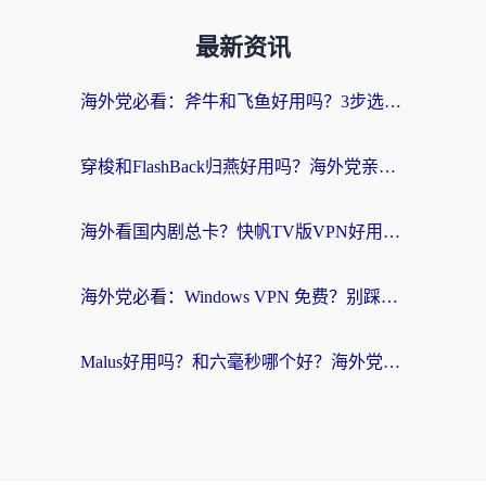
最新资讯
海外党必看：斧牛和飞鱼好用吗？3步选对回国加速器，无缝刷剧玩国服
穿梭和FlashBack归燕好用吗？海外党亲测3款热门回国加速器，教你选对不踩坑
海外看国内剧总卡？快帆TV版VPN好用吗？和快滚VPN对比哪个回国效果更好？
海外党必看：Windows VPN 免费？别踩坑！教你选对好用的国内加速器无缝回国
Malus好用吗？和六毫秒哪个好？海外党选回国加速器的避坑指南