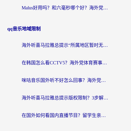
Malus好用吗？和六毫秒哪个好？海外党选回国加速器的避坑指南
qq音乐地域限制
海外听喜马拉雅总提示“所属地区暂时无版权”？这个限制解除方法亲测有效！
在韩国怎么看CCTV5？海外党体育赛事+中文解说观看终极指南
咪咕音乐国外听不好怎么回事？海外党听歌自由的终极解决方案来了
海外听喜马拉雅总提示版权限制？3步解决+2个音乐平台问题全攻略
在国外如何看国内直播节目？留学生亲测有效的追剧加速指南