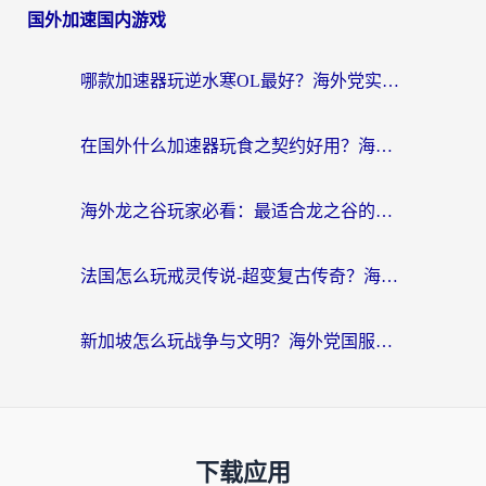
国外加速国内游戏
哪款加速器玩逆水寒OL最好？海外党实测后的终极选择指南
在国外什么加速器玩食之契约好用？海外党亲测有效的国服游戏加速指南
海外龙之谷玩家必看：最适合龙之谷的加速器，解决延迟卡顿还能畅玩幻书启示录和梦幻西游？
法国怎么玩戒灵传说-超变复古传奇？海外玩家国服游戏加速终极指南
新加坡怎么玩战争与文明？海外党国服游戏加速器终极避坑指南
下载应用