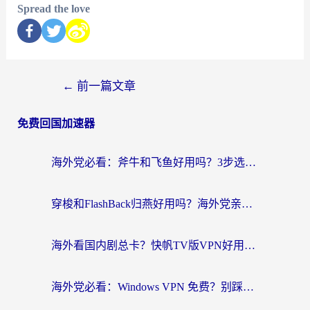
Spread the love
←
前一篇文章
免费回国加速器
海外党必看：斧牛和飞鱼好用吗？3步选对回国加速器，无缝刷剧玩国服
穿梭和FlashBack归燕好用吗？海外党亲测3款热门回国加速器，教你选对不踩坑
海外看国内剧总卡？快帆TV版VPN好用吗？和快滚VPN对比哪个回国效果更好？
海外党必看：Windows VPN 免费？别踩坑！教你选对好用的国内加速器无缝回国