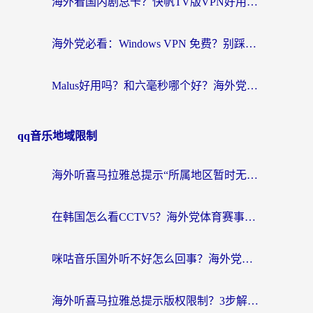
海外看国内剧总卡？快帆TV版VPN好用吗？和快滚VPN对比哪个回国效果更好？
海外党必看：Windows VPN 免费？别踩坑！教你选对好用的国内加速器无缝回国
Malus好用吗？和六毫秒哪个好？海外党选回国加速器的避坑指南
qq音乐地域限制
海外听喜马拉雅总提示“所属地区暂时无版权”？这个限制解除方法亲测有效！
在韩国怎么看CCTV5？海外党体育赛事+中文解说观看终极指南
咪咕音乐国外听不好怎么回事？海外党听歌自由的终极解决方案来了
海外听喜马拉雅总提示版权限制？3步解决+2个音乐平台问题全攻略