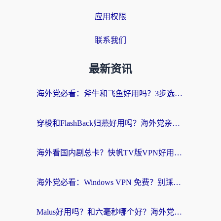
应用权限
联系我们
最新资讯
海外党必看：斧牛和飞鱼好用吗？3步选对回国加速器，无缝刷剧玩国服
穿梭和FlashBack归燕好用吗？海外党亲测3款热门回国加速器，教你选对不踩坑
海外看国内剧总卡？快帆TV版VPN好用吗？和快滚VPN对比哪个回国效果更好？
海外党必看：Windows VPN 免费？别踩坑！教你选对好用的国内加速器无缝回国
Malus好用吗？和六毫秒哪个好？海外党选回国加速器的避坑指南