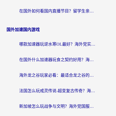
在国外如何看国内直播节目？留学生亲测有效的追剧加速指南
国外加速国内游戏
哪款加速器玩逆水寒OL最好？海外党实测后的终极选择指南
在国外什么加速器玩食之契约好用？海外党亲测有效的国服游戏加速指南
海外龙之谷玩家必看：最适合龙之谷的加速器，解决延迟卡顿还能畅玩幻书启示录和梦幻西游？
法国怎么玩戒灵传说-超变复古传奇？海外玩家国服游戏加速终极指南
新加坡怎么玩战争与文明？海外党国服游戏加速器终极避坑指南