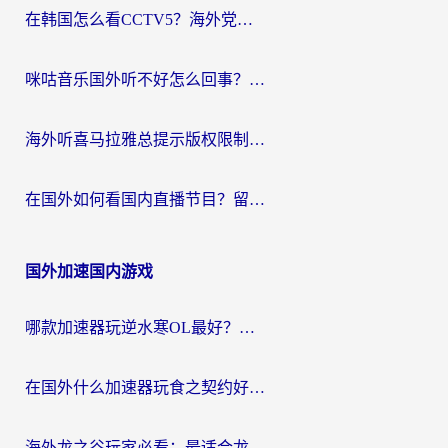
在韩国怎么看CCTV5？海外党体育赛事+中文解说观看终极指南
咪咕音乐国外听不好怎么回事？海外党听歌自由的终极解决方案来了
海外听喜马拉雅总提示版权限制？3步解决+2个音乐平台问题全攻略
在国外如何看国内直播节目？留学生亲测有效的追剧加速指南
国外加速国内游戏
哪款加速器玩逆水寒OL最好？海外党实测后的终极选择指南
在国外什么加速器玩食之契约好用？海外党亲测有效的国服游戏加速指南
海外龙之谷玩家必看：最适合龙之谷的加速器，解决延迟卡顿还能畅玩幻书启示录和梦幻西游？