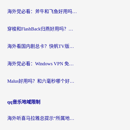
航
海外党必看：斧牛和飞鱼好用吗？3步选对回国加速器，无缝刷剧玩国服
穿梭和FlashBack归燕好用吗？海外党亲测3款热门回国加速器，教你选对不踩坑
海外看国内剧总卡？快帆TV版VPN好用吗？和快滚VPN对比哪个回国效果更好？
海外党必看：Windows VPN 免费？别踩坑！教你选对好用的国内加速器无缝回国
Malus好用吗？和六毫秒哪个好？海外党选回国加速器的避坑指南
qq音乐地域限制
海外听喜马拉雅总提示“所属地区暂时无版权”？这个限制解除方法亲测有效！