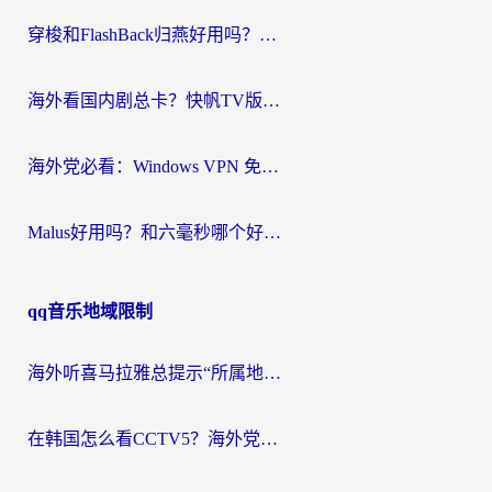
穿梭和FlashBack归燕好用吗？海外党亲测3款热门回国加速器，教你选对不踩坑
海外看国内剧总卡？快帆TV版VPN好用吗？和快滚VPN对比哪个回国效果更好？
海外党必看：Windows VPN 免费？别踩坑！教你选对好用的国内加速器无缝回国
Malus好用吗？和六毫秒哪个好？海外党选回国加速器的避坑指南
qq音乐地域限制
海外听喜马拉雅总提示“所属地区暂时无版权”？这个限制解除方法亲测有效！
在韩国怎么看CCTV5？海外党体育赛事+中文解说观看终极指南