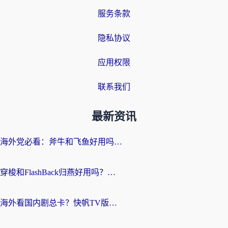
服务条款
隐私协议
应用权限
联系我们
最新资讯
海外党必看：斧牛和飞鱼好用吗？3步选对回国加速器，无缝刷剧玩国服
穿梭和FlashBack归燕好用吗？海外党亲测3款热门回国加速器，教你选对不踩坑
海外看国内剧总卡？快帆TV版VPN好用吗？和快滚VPN对比哪个回国效果更好？