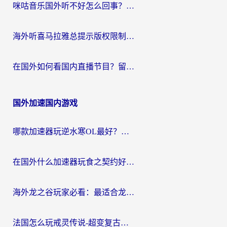
咪咕音乐国外听不好怎么回事？海外党听歌自由的终极解决方案来了
海外听喜马拉雅总提示版权限制？3步解决+2个音乐平台问题全攻略
在国外如何看国内直播节目？留学生亲测有效的追剧加速指南
国外加速国内游戏
哪款加速器玩逆水寒OL最好？海外党实测后的终极选择指南
在国外什么加速器玩食之契约好用？海外党亲测有效的国服游戏加速指南
海外龙之谷玩家必看：最适合龙之谷的加速器，解决延迟卡顿还能畅玩幻书启示录和梦幻西游？
法国怎么玩戒灵传说-超变复古传奇？海外玩家国服游戏加速终极指南