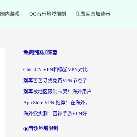
国内游戏
QQ音乐地域限制
免费回国加速器
免费回国加速器
ChickCN VPN和畅游VPN对比哪个回国效果更好？海外党必看的回国加速器选择指南
别再苦苦寻找免费VPN节点了，这才是海外访问国内资源的正确姿势
别再被地区限制卡哭！海外用户vpn中国下载全攻略，无缝刷剧办公社交
App Store VPN 推荐：在海外，如何找回那扇回家的“任意门”？
海外党实测：雷神手游VPN好用吗？和闪电VPN对比哪个回国效果更好？附小众工具深度测评
qq音乐地域限制