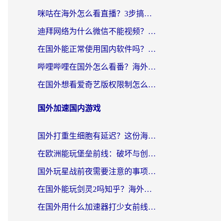
咪咕在海外怎么看直播？3步搞定地域限制，还能畅看腾讯视频与国内热剧
迪拜网络为什么微信不能视频？海外党必看的回国加速全攻略
在国外能正常使用国内软件吗？海外党亲测有效的无缝访问指南
哔哩哔哩在国外怎么看番？海外党追剧看片的终极解决方案
在国外想看爱奇艺版权限制怎么办？海外华人必看的追剧自由指南
国外加速国内游戏
国外打重生细胞有延迟？这份海外畅玩国服游戏加速器终极指南请收好
在欧洲能玩堡垒前线：破坏与创造吗？海外党国服游戏不卡顿的秘密
国外玩星战前夜需要注意的事项：一份来自老玩家的网络生存指南
在国外能玩剑灵2吗知乎？海外党亲测有效的国服游戏加速指南
在国外用什么加速器打少女前线：云图计划不卡？一个老玩家的掏心分享