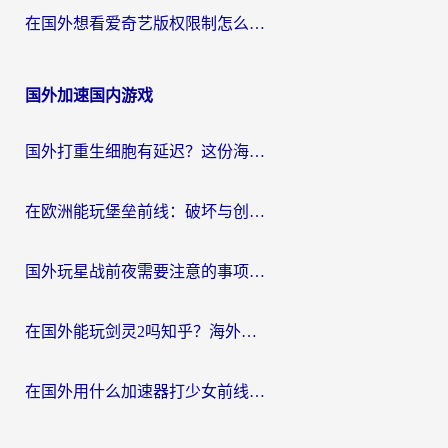
在国外想看爱奇艺版权限制怎么办？海外华人必看的追剧自由指南
国外加速国内游戏
国外打重生细胞有延迟？这份海外畅玩国服游戏加速器终极指南请收好
在欧洲能玩堡垒前线：破坏与创造吗？海外党国服游戏不卡顿的秘密
国外玩星战前夜需要注意的事项：一份来自老玩家的网络生存指南
在国外能玩剑灵2吗知乎？海外党亲测有效的国服游戏加速指南
在国外用什么加速器打少女前线：云图计划不卡？一个老玩家的掏心分享