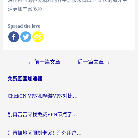
浴在祖国的各类精彩内容中。快来试试吧,让您的海外生
活更加丰富多彩!
Spread the love
文
←
前一篇文章
后一篇文章
→
章
免费回国加速器
导
航
ChickCN VPN和畅游VPN对比哪个回国效果更好？海外党必看的回国加速器选择指南
别再苦苦寻找免费VPN节点了，这才是海外访问国内资源的正确姿势
别再被地区限制卡哭！海外用户vpn中国下载全攻略，无缝刷剧办公社交