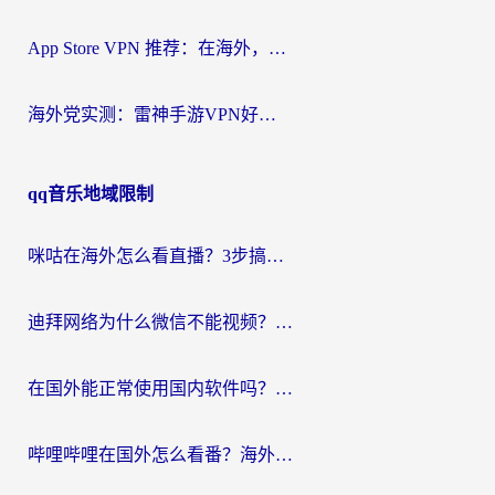
App Store VPN 推荐：在海外，如何找回那扇回家的“任意门”？
海外党实测：雷神手游VPN好用吗？和闪电VPN对比哪个回国效果更好？附小众工具深度测评
qq音乐地域限制
咪咕在海外怎么看直播？3步搞定地域限制，还能畅看腾讯视频与国内热剧
迪拜网络为什么微信不能视频？海外党必看的回国加速全攻略
在国外能正常使用国内软件吗？海外党亲测有效的无缝访问指南
哔哩哔哩在国外怎么看番？海外党追剧看片的终极解决方案