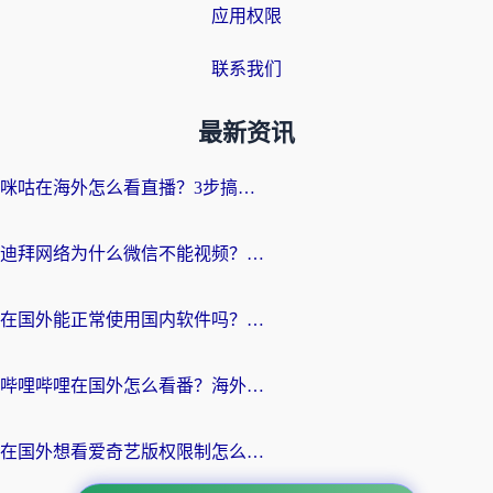
应用权限
联系我们
最新资讯
咪咕在海外怎么看直播？3步搞定地域限制，还能畅看腾讯视频与国内热剧
迪拜网络为什么微信不能视频？海外党必看的回国加速全攻略
在国外能正常使用国内软件吗？海外党亲测有效的无缝访问指南
哔哩哔哩在国外怎么看番？海外党追剧看片的终极解决方案
在国外想看爱奇艺版权限制怎么办？海外华人必看的追剧自由指南