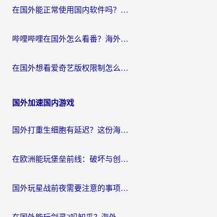
在国外能正常使用国内软件吗？海外党亲测有效的无缝访问指南
哔哩哔哩在国外怎么看番？海外党追剧看片的终极解决方案
在国外想看爱奇艺版权限制怎么办？海外华人必看的追剧自由指南
国外加速国内游戏
国外打重生细胞有延迟？这份海外畅玩国服游戏加速器终极指南请收好
在欧洲能玩堡垒前线：破坏与创造吗？海外党国服游戏不卡顿的秘密
国外玩星战前夜需要注意的事项：一份来自老玩家的网络生存指南