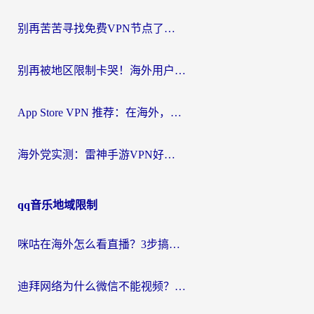
别再苦苦寻找免费VPN节点了，这才是海外访问国内资源的正确姿势
别再被地区限制卡哭！海外用户vpn中国下载全攻略，无缝刷剧办公社交
App Store VPN 推荐：在海外，如何找回那扇回家的“任意门”？
海外党实测：雷神手游VPN好用吗？和闪电VPN对比哪个回国效果更好？附小众工具深度测评
qq音乐地域限制
咪咕在海外怎么看直播？3步搞定地域限制，还能畅看腾讯视频与国内热剧
迪拜网络为什么微信不能视频？海外党必看的回国加速全攻略