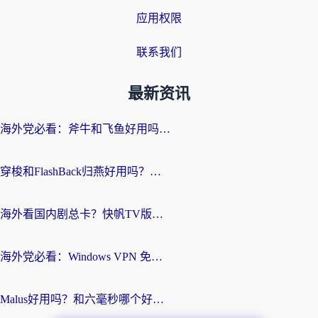
应用权限
联系我们
最新资讯
海外党必看：斧牛和飞鱼好用吗？3步选对回国加速器，无缝刷剧玩国服
穿梭和FlashBack归燕好用吗？海外党亲测3款热门回国加速器，教你选对不踩坑
海外看国内剧总卡？快帆TV版VPN好用吗？和快滚VPN对比哪个回国效果更好？
海外党必看：Windows VPN 免费？别踩坑！教你选对好用的国内加速器无缝回国
Malus好用吗？和六毫秒哪个好？海外党选回国加速器的避坑指南