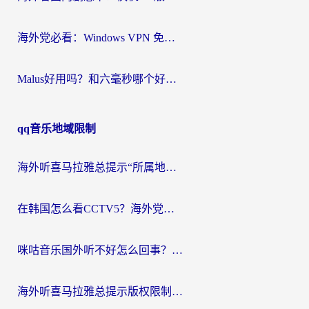
海外党必看：Windows VPN 免费？别踩坑！教你选对好用的国内加速器无缝回国
Malus好用吗？和六毫秒哪个好？海外党选回国加速器的避坑指南
qq音乐地域限制
海外听喜马拉雅总提示“所属地区暂时无版权”？这个限制解除方法亲测有效！
在韩国怎么看CCTV5？海外党体育赛事+中文解说观看终极指南
咪咕音乐国外听不好怎么回事？海外党听歌自由的终极解决方案来了
海外听喜马拉雅总提示版权限制？3步解决+2个音乐平台问题全攻略