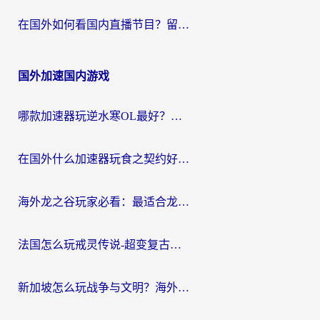
在国外如何看国内直播节目？留学生亲测有效的追剧加速指南
国外加速国内游戏
哪款加速器玩逆水寒OL最好？海外党实测后的终极选择指南
在国外什么加速器玩食之契约好用？海外党亲测有效的国服游戏加速指南
海外龙之谷玩家必看：最适合龙之谷的加速器，解决延迟卡顿还能畅玩幻书启示录和梦幻西游？
法国怎么玩戒灵传说-超变复古传奇？海外玩家国服游戏加速终极指南
新加坡怎么玩战争与文明？海外党国服游戏加速器终极避坑指南