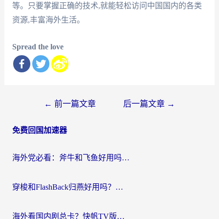
等。只要掌握正确的技术,就能轻松访问中国国内的各类
资源,丰富海外生活。
Spread the love
文
←
前一篇文章
后一篇文章
→
章
免费回国加速器
导
航
海外党必看：斧牛和飞鱼好用吗？3步选对回国加速器，无缝刷剧玩国服
穿梭和FlashBack归燕好用吗？海外党亲测3款热门回国加速器，教你选对不踩坑
海外看国内剧总卡？快帆TV版VPN好用吗？和快滚VPN对比哪个回国效果更好？