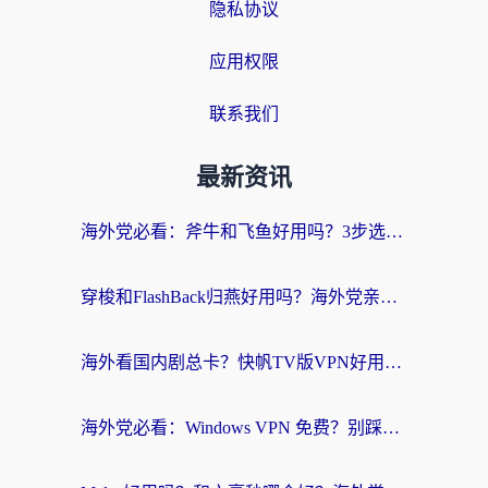
隐私协议
应用权限
联系我们
最新资讯
海外党必看：斧牛和飞鱼好用吗？3步选对回国加速器，无缝刷剧玩国服
穿梭和FlashBack归燕好用吗？海外党亲测3款热门回国加速器，教你选对不踩坑
海外看国内剧总卡？快帆TV版VPN好用吗？和快滚VPN对比哪个回国效果更好？
海外党必看：Windows VPN 免费？别踩坑！教你选对好用的国内加速器无缝回国