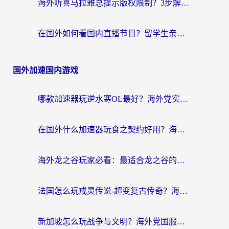
海外听喜马拉雅总提示版权限制？3步解决+2个音乐平台问题全攻略
在国外如何看国内直播节目？留学生亲测有效的追剧加速指南
国外加速国内游戏
哪款加速器玩逆水寒OL最好？海外党实测后的终极选择指南
在国外什么加速器玩食之契约好用？海外党亲测有效的国服游戏加速指南
海外龙之谷玩家必看：最适合龙之谷的加速器，解决延迟卡顿还能畅玩幻书启示录和梦幻西游？
法国怎么玩戒灵传说-超变复古传奇？海外玩家国服游戏加速终极指南
新加坡怎么玩战争与文明？海外党国服游戏加速器终极避坑指南