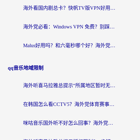
海外看国内剧总卡？快帆TV版VPN好用吗？和快滚VPN对比哪个回国效果更好？
海外党必看：Windows VPN 免费？别踩坑！教你选对好用的国内加速器无缝回国
Malus好用吗？和六毫秒哪个好？海外党选回国加速器的避坑指南
qq音乐地域限制
海外听喜马拉雅总提示“所属地区暂时无版权”？这个限制解除方法亲测有效！
在韩国怎么看CCTV5？海外党体育赛事+中文解说观看终极指南
咪咕音乐国外听不好怎么回事？海外党听歌自由的终极解决方案来了