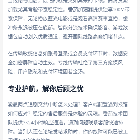
当线路畅通后，最怕的就是突如其来的卡顿。高清资源
加载尤其考验带宽稳定性。
番茄加速器
提供独享100M带
宽保障，无论播放蓝光电影或是观看高清赛事直播，缓
冲条永远被压在底部。智能分流技术确保影音、游戏数
据包自动划入优质通道，避开国际线路高峰拥堵节点。
在传输敏感信息如账号登录或会员支付环节时，数据安
全加密屏障自动生效。专线传输杜绝了第三方窥探风
险，用户隐私和支付环境固若金汤。
专业护航，解你后顾之忧
凌晨两点追剧突然中断怎么处理？客户端配置遇到报错
如何应对？稳定的售后服务是体验的灵魂。番茄技术团
队提供7×24小时响应通道，遇到问题联系客服快速排
障。当别人还在论坛发帖求助时，你的故障可能已被工