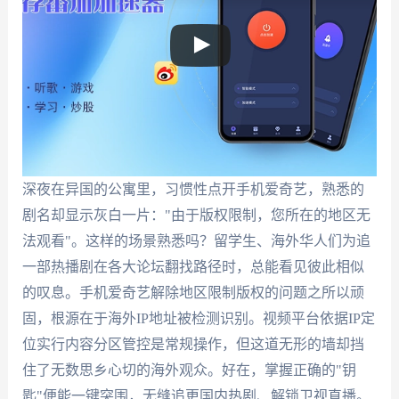
深夜在异国的公寓里，习惯性点开手机爱奇艺，熟悉的
剧名却显示灰白一片："由于版权限制，您所在的地区无
法观看"。这样的场景熟悉吗？留学生、海外华人们为追
一部热播剧在各大论坛翻找路径时，总能看见彼此相似
的叹息。手机爱奇艺解除地区限制版权的问题之所以顽
固，根源在于海外IP地址被检测识别。视频平台依据IP定
位实行内容分区管控是常规操作，但这道无形的墙却挡
住了无数思乡心切的海外观众。好在，掌握正确的"钥
匙"便能一键突围，无缝追更国内热剧、解锁卫视直播。