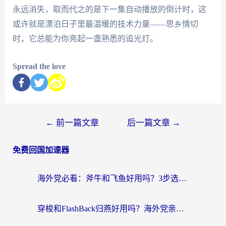
永远消失，取而代之的是下一集自动播放的倒计时，这
或许就是漂泊日子里最温暖的技术力量——思乡情切
时，它总能为你亮起一盏熟悉的追光灯。
Spread the love
←
前一篇文章
后一篇文章
→
免费回国加速器
海外党必看：斧牛和飞鱼好用吗？3步选对回国加速器，无缝刷剧玩国服
穿梭和FlashBack归燕好用吗？海外党亲测3款热门回国加速器，教你选对不踩坑