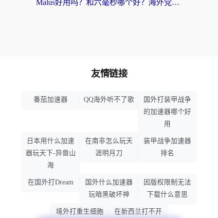
Malus好用吗？和六毫秒哪个好？海外党选回国加速器的避坑指南
友情链接
番茄加速器
QQ海外听不了歌
国外打装甲战争
的加速器哪个好
用
日本用什么加速
在南非怎么玩天
装甲战争加速器
器玩天下-异兽山
涯明月刀
排名
海
在国外打Dream
国外什么加速器
因版权限制无法
玩暗黑破坏神
下载什么意思
境外打重生细胞
在新西兰打不开