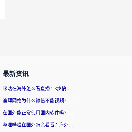
最新资讯
咪咕在海外怎么看直播？3步搞定地域限制，还能畅看腾讯视频与国内热剧
迪拜网络为什么微信不能视频？海外党必看的回国加速全攻略
在国外能正常使用国内软件吗？海外党亲测有效的无缝访问指南
哔哩哔哩在国外怎么看番？海外党追剧看片的终极解决方案