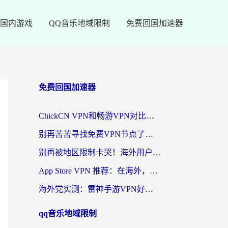
国内游戏
QQ音乐地域限制
免费回国加速器
免费回国加速器
ChickCN VPN和畅游VPN对比哪个回国效果更好？海外党必看的回国加速器选择指南
别再苦苦寻找免费VPN节点了，这才是海外访问国内资源的正确姿势
别再被地区限制卡哭！海外用户vpn中国下载全攻略，无缝刷剧办公社交
App Store VPN 推荐：在海外，如何找回那扇回家的“任意门”？
海外党实测：雷神手游VPN好用吗？和闪电VPN对比哪个回国效果更好？附小众工具深度测评
qq音乐地域限制