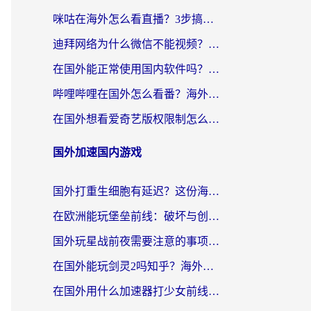
咪咕在海外怎么看直播？3步搞定地域限制，还能畅看腾讯视频与国内热剧
迪拜网络为什么微信不能视频？海外党必看的回国加速全攻略
在国外能正常使用国内软件吗？海外党亲测有效的无缝访问指南
哔哩哔哩在国外怎么看番？海外党追剧看片的终极解决方案
在国外想看爱奇艺版权限制怎么办？海外华人必看的追剧自由指南
国外加速国内游戏
国外打重生细胞有延迟？这份海外畅玩国服游戏加速器终极指南请收好
在欧洲能玩堡垒前线：破坏与创造吗？海外党国服游戏不卡顿的秘密
国外玩星战前夜需要注意的事项：一份来自老玩家的网络生存指南
在国外能玩剑灵2吗知乎？海外党亲测有效的国服游戏加速指南
在国外用什么加速器打少女前线：云图计划不卡？一个老玩家的掏心分享