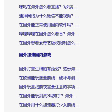
咪咕在海外怎么看直播？3步搞定地域限制，还能畅看腾讯视频与国内热剧
迪拜网络为什么微信不能视频？海外党必看的回国加速全攻略
在国外能正常使用国内软件吗？海外党亲测有效的无缝访问指南
哔哩哔哩在国外怎么看番？海外党追剧看片的终极解决方案
在国外想看爱奇艺版权限制怎么办？海外华人必看的追剧自由指南
国外加速国内游戏
国外打重生细胞有延迟？这份海外畅玩国服游戏加速器终极指南请收好
在欧洲能玩堡垒前线：破坏与创造吗？海外党国服游戏不卡顿的秘密
国外玩星战前夜需要注意的事项：一份来自老玩家的网络生存指南
在国外能玩剑灵2吗知乎？海外党亲测有效的国服游戏加速指南
在国外用什么加速器打少女前线：云图计划不卡？一个老玩家的掏心分享