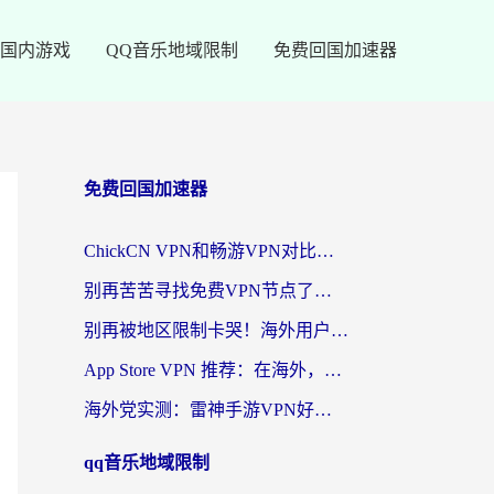
国内游戏
QQ音乐地域限制
免费回国加速器
免费回国加速器
ChickCN VPN和畅游VPN对比哪个回国效果更好？海外党必看的回国加速器选择指南
别再苦苦寻找免费VPN节点了，这才是海外访问国内资源的正确姿势
别再被地区限制卡哭！海外用户vpn中国下载全攻略，无缝刷剧办公社交
App Store VPN 推荐：在海外，如何找回那扇回家的“任意门”？
海外党实测：雷神手游VPN好用吗？和闪电VPN对比哪个回国效果更好？附小众工具深度测评
qq音乐地域限制