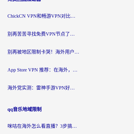
导
航
ChickCN VPN和畅游VPN对比哪个回国效果更好？海外党必看的回国加速器选择指南
别再苦苦寻找免费VPN节点了，这才是海外访问国内资源的正确姿势
别再被地区限制卡哭！海外用户vpn中国下载全攻略，无缝刷剧办公社交
App Store VPN 推荐：在海外，如何找回那扇回家的“任意门”？
海外党实测：雷神手游VPN好用吗？和闪电VPN对比哪个回国效果更好？附小众工具深度测评
qq音乐地域限制
咪咕在海外怎么看直播？3步搞定地域限制，还能畅看腾讯视频与国内热剧