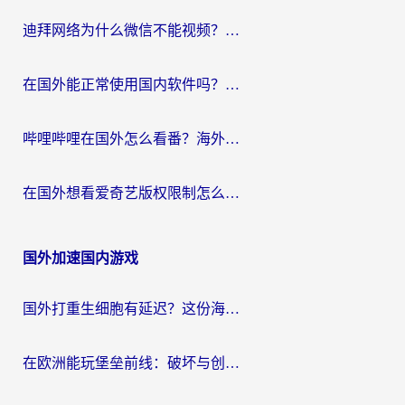
迪拜网络为什么微信不能视频？海外党必看的回国加速全攻略
在国外能正常使用国内软件吗？海外党亲测有效的无缝访问指南
哔哩哔哩在国外怎么看番？海外党追剧看片的终极解决方案
在国外想看爱奇艺版权限制怎么办？海外华人必看的追剧自由指南
国外加速国内游戏
国外打重生细胞有延迟？这份海外畅玩国服游戏加速器终极指南请收好
在欧洲能玩堡垒前线：破坏与创造吗？海外党国服游戏不卡顿的秘密