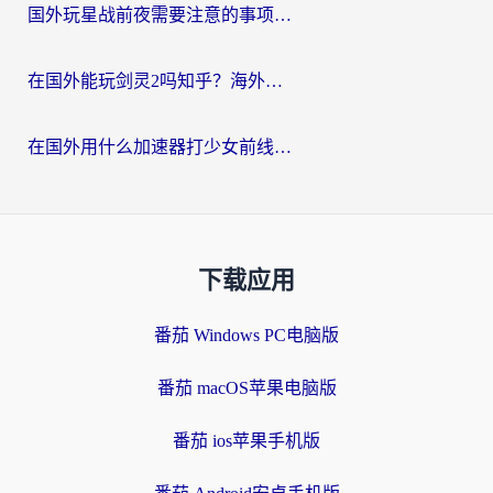
国外玩星战前夜需要注意的事项：一份来自老玩家的网络生存指南
在国外能玩剑灵2吗知乎？海外党亲测有效的国服游戏加速指南
在国外用什么加速器打少女前线：云图计划不卡？一个老玩家的掏心分享
下载应用
番茄 Windows PC电脑版
番茄 macOS苹果电脑版
番茄 ios苹果手机版