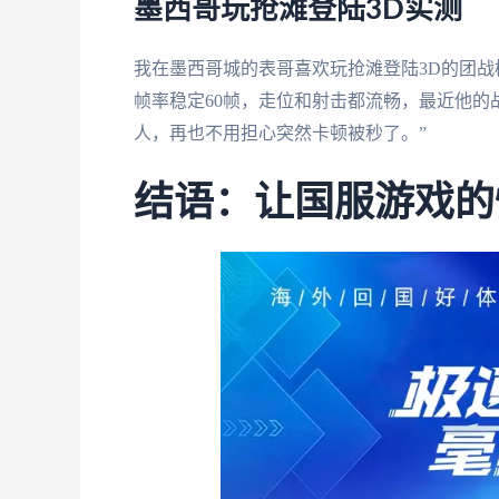
墨西哥玩抢滩登陆3D实测
我在墨西哥城的表哥喜欢玩抢滩登陆3D的团
帧率稳定60帧，走位和射击都流畅，最近他的
人，再也不用担心突然卡顿被秒了。”
结语：让国服游戏的