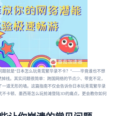
题就是“日本怎么玩青鸾繁华录不卡？”——毕竟谁也不想
然掉线。其实问题很简单：跨国网络的节点少、带宽不足，
了一道无形的墙。这篇指南不仅会告诉你日本玩青鸾繁华录
代不卡顿、墨西哥怎么玩抢滩登陆3D的痛点，更会教你如何
。