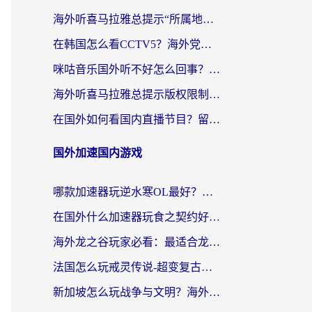
海外听喜马拉雅总提示“所属地区暂时无版权”？这个限制解除方法亲测有效！
在韩国怎么看CCTV5？海外党体育赛事+中文解说观看终极指南
咪咕音乐国外听不好怎么回事？海外党听歌自由的终极解决方案来了
海外听喜马拉雅总提示版权限制？3步解决+2个音乐平台问题全攻略
在国外如何看国内直播节目？留学生亲测有效的追剧加速指南
国外加速国内游戏
哪款加速器玩逆水寒OL最好？海外党实测后的终极选择指南
在国外什么加速器玩食之契约好用？海外党亲测有效的国服游戏加速指南
海外龙之谷玩家必看：最适合龙之谷的加速器，解决延迟卡顿还能畅玩幻书启示录和梦幻西游？
法国怎么玩戒灵传说-超变复古传奇？海外玩家国服游戏加速终极指南
新加坡怎么玩战争与文明？海外党国服游戏加速器终极避坑指南