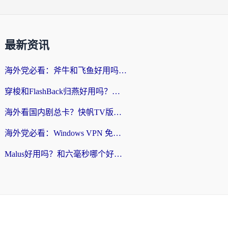
最新资讯
海外党必看：斧牛和飞鱼好用吗？3步选对回国加速器，无缝刷剧玩国服
穿梭和FlashBack归燕好用吗？海外党亲测3款热门回国加速器，教你选对不踩坑
海外看国内剧总卡？快帆TV版VPN好用吗？和快滚VPN对比哪个回国效果更好？
海外党必看：Windows VPN 免费？别踩坑！教你选对好用的国内加速器无缝回国
Malus好用吗？和六毫秒哪个好？海外党选回国加速器的避坑指南