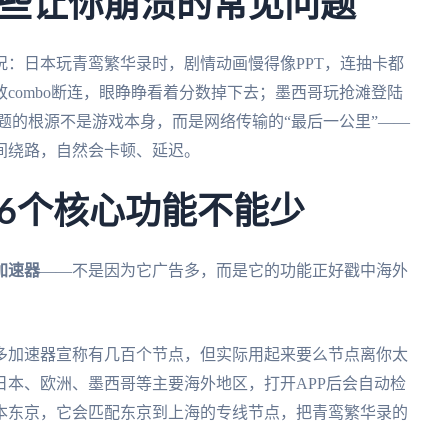
些让你崩溃的常见问题
：日本玩青鸾繁华录时，剧情动画慢得像PPT，连抽卡都
combo断连，眼睁睁看着分数掉下去；墨西哥玩抢滩登陆
题的根源不是游戏本身，而是网络传输的“最后一公里”——
间绕路，自然会卡顿、延迟。
6个核心功能不能少
加速器
——不是因为它广告多，而是它的功能正好戳中海外
多加速器宣称有几百个节点，但实际用起来要么节点离你太
日本、欧洲、墨西哥等主要海外地区，打开APP后会自动检
本东京，它会匹配东京到上海的专线节点，把青鸾繁华录的