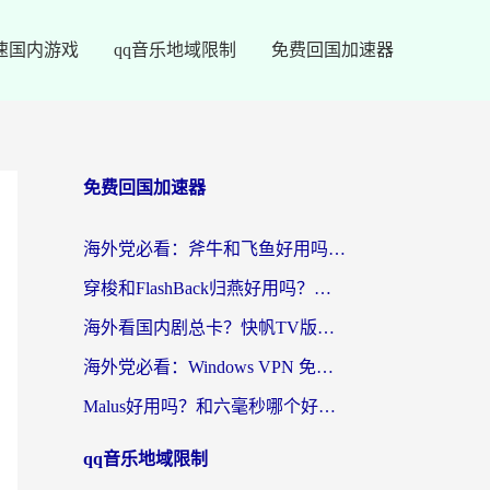
速国内游戏
qq音乐地域限制
免费回国加速器
免费回国加速器
海外党必看：斧牛和飞鱼好用吗？3步选对回国加速器，无缝刷剧玩国服
穿梭和FlashBack归燕好用吗？海外党亲测3款热门回国加速器，教你选对不踩坑
海外看国内剧总卡？快帆TV版VPN好用吗？和快滚VPN对比哪个回国效果更好？
海外党必看：Windows VPN 免费？别踩坑！教你选对好用的国内加速器无缝回国
Malus好用吗？和六毫秒哪个好？海外党选回国加速器的避坑指南
qq音乐地域限制