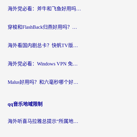
航
海外党必看：斧牛和飞鱼好用吗？3步选对回国加速器，无缝刷剧玩国服
穿梭和FlashBack归燕好用吗？海外党亲测3款热门回国加速器，教你选对不踩坑
海外看国内剧总卡？快帆TV版VPN好用吗？和快滚VPN对比哪个回国效果更好？
海外党必看：Windows VPN 免费？别踩坑！教你选对好用的国内加速器无缝回国
Malus好用吗？和六毫秒哪个好？海外党选回国加速器的避坑指南
qq音乐地域限制
海外听喜马拉雅总提示“所属地区暂时无版权”？这个限制解除方法亲测有效！