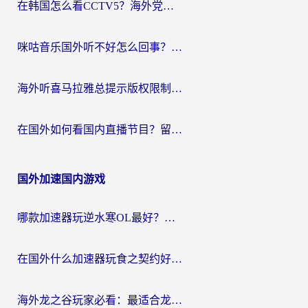
在韩国怎么看CCTV5？海外党体育赛事+中文解说观看终极指南
咪咕音乐国外听不好怎么回事？海外党听歌自由的终极解决方案来了
海外听喜马拉雅总提示版权限制？3步解决+2个音乐平台问题全攻略
在国外如何看国内直播节目？留学生亲测有效的追剧加速指南
国外加速国内游戏
哪款加速器玩逆水寒OL最好？海外党实测后的终极选择指南
在国外什么加速器玩食之契约好用？海外党亲测有效的国服游戏加速指南
海外龙之谷玩家必看：最适合龙之谷的加速器，解决延迟卡顿还能畅玩幻书启示录和梦幻西游？