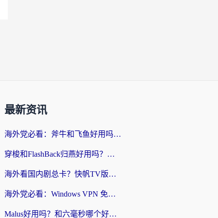
最新资讯
海外党必看：斧牛和飞鱼好用吗？3步选对回国加速器，无缝刷剧玩国服
穿梭和FlashBack归燕好用吗？海外党亲测3款热门回国加速器，教你选对不踩坑
海外看国内剧总卡？快帆TV版VPN好用吗？和快滚VPN对比哪个回国效果更好？
海外党必看：Windows VPN 免费？别踩坑！教你选对好用的国内加速器无缝回国
Malus好用吗？和六毫秒哪个好？海外党选回国加速器的避坑指南