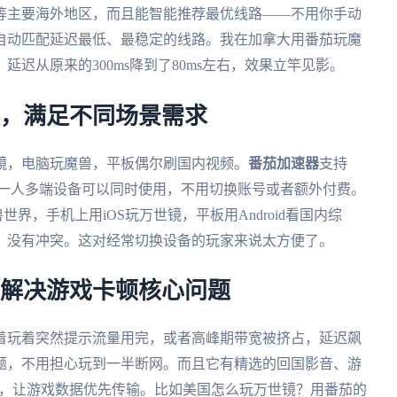
等主要海外地区，而且能智能推荐最优线路——不用你手动
自动匹配延迟最低、最稳定的线路。我在加拿大用番茄玩魔
迟从原来的300ms降到了80ms左右，效果立竿见影。
用，满足不同场景需求
镜，电脑玩魔兽，平板偶尔刷国内视频。
番茄加速器
支持
大平台，而且一人多端设备可以同时使用，不用切换账号或者额外付费。
世界，手机上用iOS玩万世镜，平板用Android看国内综
，没有冲突。这对经常切换设备的玩家来说太方便了。
速，解决游戏卡顿核心问题
着玩着突然提示流量用完，或者高峰期带宽被挤占，延迟飙
题，不用担心玩到一半断网。而且它有精选的回国影音、游
宽，让游戏数据优先传输。比如美国怎么玩万世镜？用番茄的