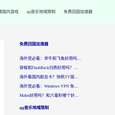
速国内游戏
qq音乐地域限制
免费回国加速器
免费回国加速器
海外党必看：斧牛和飞鱼好用吗？3步选对回国加速器，无缝刷剧玩国服
穿梭和FlashBack归燕好用吗？海外党亲测3款热门回国加速器，教你选对不踩坑
海外看国内剧总卡？快帆TV版VPN好用吗？和快滚VPN对比哪个回国效果更好？
海外党必看：Windows VPN 免费？别踩坑！教你选对好用的国内加速器无缝回国
Malus好用吗？和六毫秒哪个好？海外党选回国加速器的避坑指南
qq音乐地域限制