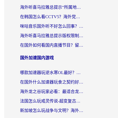
海外听喜马拉雅总提示“所属地区暂时无版权”？这个限制解除方法亲测有效！
在韩国怎么看CCTV5？海外党体育赛事+中文解说观看终极指南
咪咕音乐国外听不好怎么回事？海外党听歌自由的终极解决方案来了
海外听喜马拉雅总提示版权限制？3步解决+2个音乐平台问题全攻略
在国外如何看国内直播节目？留学生亲测有效的追剧加速指南
国外加速国内游戏
哪款加速器玩逆水寒OL最好？海外党实测后的终极选择指南
在国外什么加速器玩食之契约好用？海外党亲测有效的国服游戏加速指南
海外龙之谷玩家必看：最适合龙之谷的加速器，解决延迟卡顿还能畅玩幻书启示录和梦幻西游？
法国怎么玩戒灵传说-超变复古传奇？海外玩家国服游戏加速终极指南
新加坡怎么玩战争与文明？海外党国服游戏加速器终极避坑指南